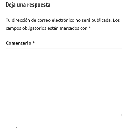
Deja una respuesta
A
day
Tu dirección de correo electrónico no será publicada.
Los
in
the
campos obligatorios están marcados con
*
life
,
El
Comentario
*
quinto
Beatle
,
Eleanor
Rigby
,
Fab
Four
,
George
Martin
,
Lennon
,
McCartney
,
Rain
,
Roy