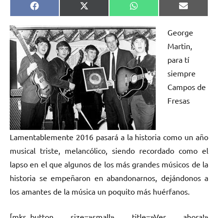
Compartir
Compartir
Compartir
Comparti
Facebook
X
WhatsApp
Email
en
en
en
en
(Twitter)
George
Martin,
para tí
siempre
Campos de
Fresas
Lamentablemente 2016 pasará a la historia como un año
musical triste, melancólico, siendo recordado como el
lapso en el que algunos de los más grandes músicos de la
historia se empeñaron en abandonarnos, dejándonos a
los amantes de la música un poquito más huérfanos.
[mks_button size=»small» title=»Ver ahora!»