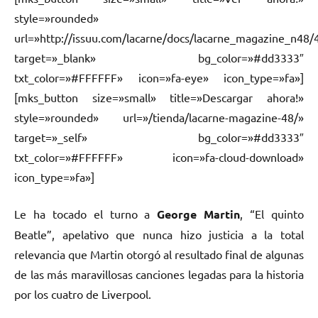
style=»rounded»
url=»http://issuu.com/lacarne/docs/lacarne_magazine_n48/
target=»_blank» bg_color=»#dd3333″
txt_color=»#FFFFFF» icon=»fa-eye» icon_type=»fa»]
[mks_button size=»small» title=»Descargar ahora!»
style=»rounded» url=»/tienda/lacarne-magazine-48/»
target=»_self» bg_color=»#dd3333″
txt_color=»#FFFFFF» icon=»fa-cloud-download»
icon_type=»fa»]
Le ha tocado el turno a
George Martin
, “El quinto
Beatle”, apelativo que nunca hizo justicia a la total
relevancia que Martin otorgó al resultado final de algunas
de las más maravillosas canciones legadas para la historia
por los cuatro de Liverpool.