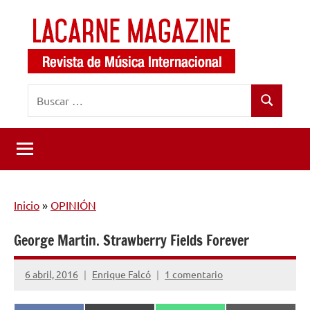
Saltar
al
contenido
LaCarne
Revista
Buscar:
de
Magazine
Buscar
música
internacional
Inicio
»
OPINIÓN
George Martin. Strawberry Fields Forever
6 abril, 2016
Enrique Falcó
1 comentario