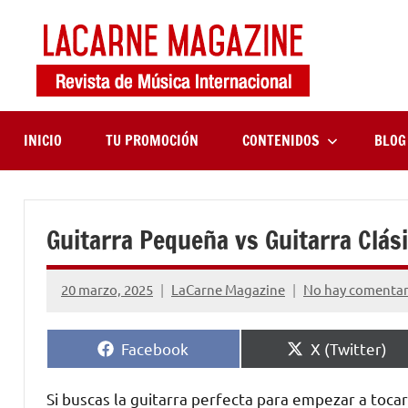
Saltar
al
contenido
LaCa
Revista
de
Maga
música
internaciona
INICIO
TU PROMOCIÓN
CONTENIDOS
BLOG
Guitarra Pequeña vs Guitarra Clási
20 marzo, 2025
LaCarne Magazine
No hay comentar
Compartir
Compartir
Facebook
X (Twitter)
en
en
Si buscas la guitarra perfecta para empezar a toca