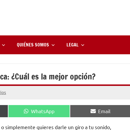
rne
zine
l
QUIÉNES SOMOS
LEGAL
ca: ¿Cuál es la mejor opción?
ios
Compartir
Compartir
WhatsApp
Email
en
en
r o simplemente quieres darle un giro a tu sonido,