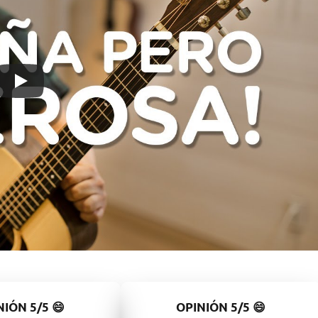
NIÓN
5/5
😄
OPINIÓN
5/5
😄