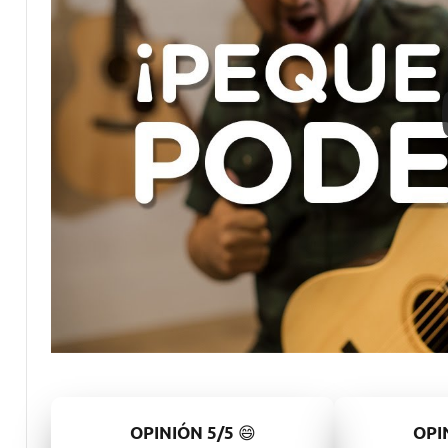
😄
OPINIÓN
5/5
OPI