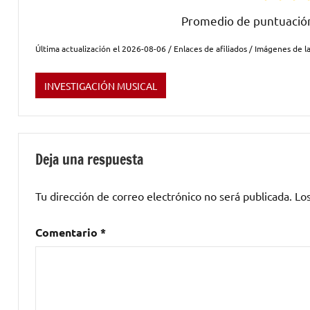
Promedio de puntuaci
Última actualización el 2026-08-06 / Enlaces de afiliados / Imágenes de la
INVESTIGACIÓN MUSICAL
Etiquetado
como
Estados
Unidos
,
Deja una respuesta
hard
rock
,
Tu dirección de correo electrónico no será publicada.
Lo
rock
Comentario
*