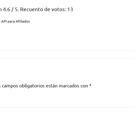
ón
4.6
/ 5. Recuento de votos:
13
 API para Afiliados
s campos obligatorios están marcados con
*