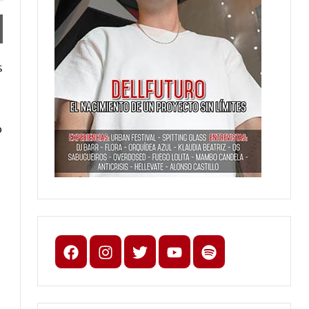
s
o
Facebook
Instagram
X
youtube
spotify