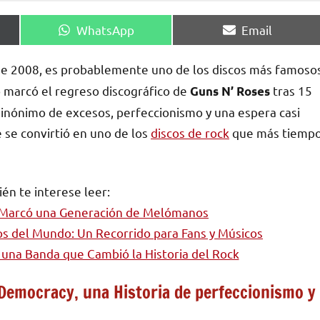
Compartir
Compartir
WhatsApp
Email
en
en
 de 2008, es probablemente uno de los discos más famoso
o marcó el regreso discográfico de
tras 15
Guns N’ Roses
 sinónimo de excesos, perfeccionismo y una espera casi
 se convirtió en uno de los
discos de rock
que más tiemp
én te interese leer:
e Marcó una Generación de Melómanos
s del Mundo: Un Recorrido para Fans y Músicos
e una Banda que Cambió la Historia del Rock
Democracy, una Historia de perfeccionismo y