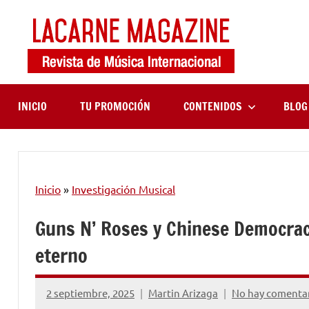
Saltar
al
contenido
LaCa
Revista
de
Maga
música
internaciona
INICIO
TU PROMOCIÓN
CONTENIDOS
BLOG
Inicio
»
Investigación Musical
Guns N’ Roses y Chinese Democracy
eterno
2 septiembre, 2025
Martin Arizaga
No hay comenta