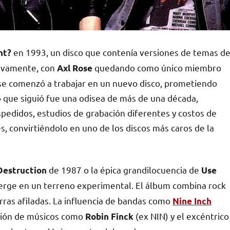
en 1993, un disco que contenía versiones de temas d
nt?
esivamente, con
quedando como único miembro
Axl Rose
ose comenzó a trabajar en un nuevo disco, prometiendo
o que siguió fue una odisea de más de una década,
pedidos, estudios de grabación diferentes y costos de
, convirtiéndolo en uno de los discos más caros de la
de 1987 o la épica grandilocuencia de
Destruction
Use
rge en un terreno experimental. El álbum combina rock
arras afiladas. La influencia de bandas como
Nine Inch
pación de músicos como
(ex NIN) y el excéntrico
Robin Finck