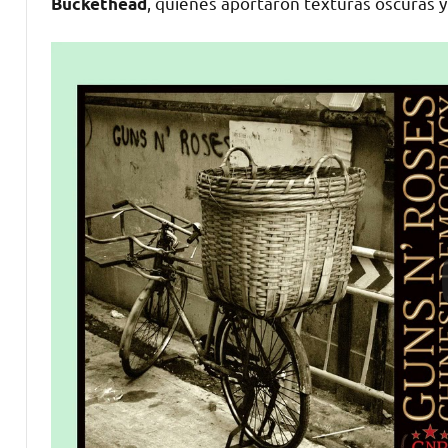
, quienes aportaron texturas oscuras 
Buckethead