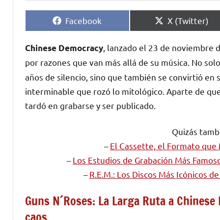
Compartir
Compartir
Facebook
X (Twitter)
en
en
, lanzado el 23 de noviembre
Chinese Democracy
por razones que van más allá de su música. No sol
años de silencio, sino que también se convirtió en
interminable que rozó lo mitológico. Aparte de que
tardó en grabarse y ser publicado.
Quizás tambi
–
El Cassette, el Formato qu
–
Los Estudios de Grabación Más Famoso
–
R.E.M.: Los Discos Más Icónicos d
Guns N´Roses: La Larga Ruta a Chinese 
caos