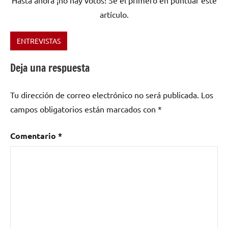
Hasta ahora ¡no hay votos! Sé el primero en puntuar este
artículo.
ENTREVISTAS
Etiquetado
como
Deja una respuesta
Improvisación
,
improvisación
Tu dirección de correo electrónico no será publicada.
Los
libre
,
Ruvenigue
campos obligatorios están marcados con
*
Comentario
*