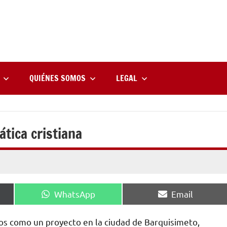
rne
zine
l
QUIÉNES SOMOS
LEGAL
ática cristiana
Compartir
Compartir
WhatsApp
Email
en
en
os como un proyecto en la ciudad de Barquisimeto,