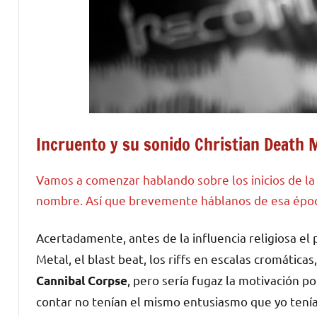
Incruento y su sonido Christian Death 
Vamos a comenzar hablando sobre los inicios de la
nombre. Así que brevemente háblanos de esa época
Acertadamente, antes de la influencia religiosa el
Metal, el blast beat, los riffs en escalas cromáticas
, pero sería fugaz la motivación p
Cannibal Corpse
contar no tenían el mismo entusiasmo que yo tení