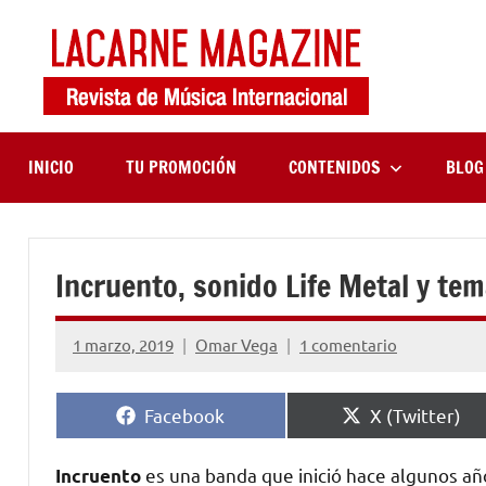
Saltar
al
contenido
LaCa
Revista
de
Maga
música
internaciona
INICIO
TU PROMOCIÓN
CONTENIDOS
BLOG
Incruento, sonido Life Metal y tem
1 marzo, 2019
Omar Vega
1 comentario
Compartir
Compartir
Facebook
X (Twitter)
en
en
es una banda que inició hace algunos añ
Incruento