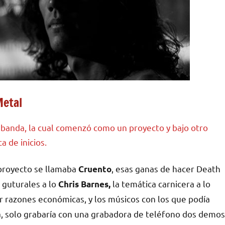
Metal
 banda, la cual comenzó como un proyecto y bajo otro
 de inicios.
 proyecto se llamaba
, esas ganas de hacer Death
Cruento
, guturales a lo
la temática carnicera a lo
Chris Barnes,
or razones económicas, y los músicos con los que podía
a, solo grabaría con una grabadora de teléfono dos demos