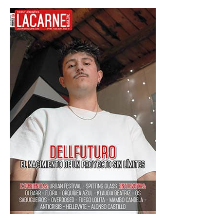
Flamenco
,
flamenco
fusión
,
MUM
2026