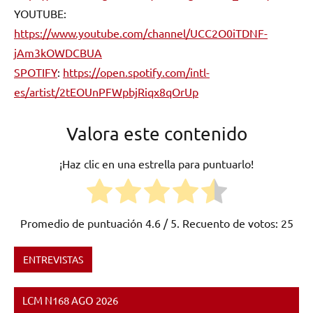
YOUTUBE:
https://www.youtube.com/channel/UCC2O0iTDNF-
jAm3kOWDCBUA
SPOTIFY
:
https://open.spotify.com/intl-
es/artist/2tEOUnPFWpbjRiqx8qOrUp
Valora este contenido
¡Haz clic en una estrella para puntuarlo!
Promedio de puntuación
4.6
/ 5. Recuento de votos:
25
ENTREVISTAS
Etiquetado
como
LCM N168 AGO 2026
Extremadura
,