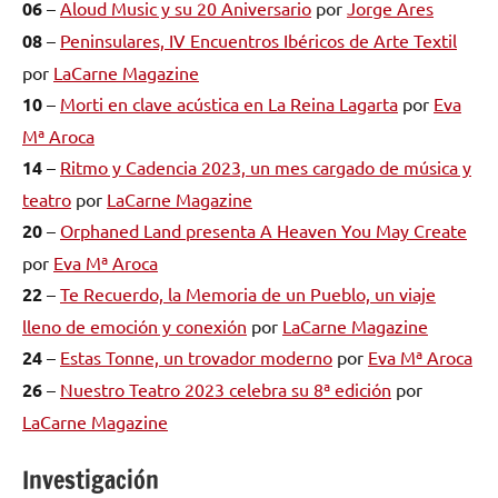
06
–
Aloud Music y su 20 Aniversario
por
Jorge Ares
08
–
Peninsulares, IV Encuentros Ibéricos de Arte Textil
por
LaCarne Magazine
10
–
Morti en clave acústica en La Reina Lagarta
por
Eva
Mª Aroca
14
–
Ritmo y Cadencia 2023, un mes cargado de música y
teatro
por
LaCarne Magazine
20
–
Orphaned Land presenta A Heaven You May Create
por
Eva Mª Aroca
22
–
Te Recuerdo, la Memoria de un Pueblo, un viaje
lleno de emoción y conexión
por
LaCarne Magazine
24
–
Estas Tonne, un trovador moderno
por
Eva Mª Aroca
26
–
Nuestro Teatro 2023 celebra su 8ª edición
por
LaCarne Magazine
Investigación