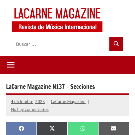
Saltar
al
contenido
LaCarne
Revista
Buscar:
de
Magazine
Buscar
música
internacional
LaCarne Magazine N137 – Secciones
4 diciembre, 2023
LaCarne Magazine
No hay comentarios
Compartir
Compartir
Compartir
Comparti
Facebook
X
WhatsApp
Email