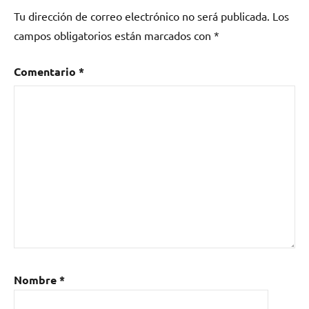
Tu dirección de correo electrónico no será publicada.
Los
bosstown
sound
,
campos obligatorios están marcados con
*
Degrees
of
Comentario
*
Truth
,
Estas
Tonne
,
La
industria
Musical
,
Llegas
,
Morti
,
Nuestro
Teatro
,
ORPHANED
LAND
,
Nombre
*
Peninsulares
,
Ritmo