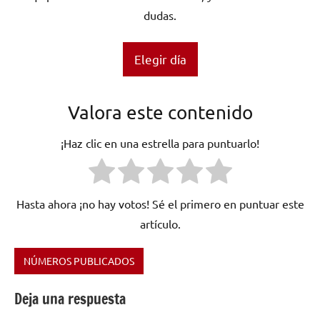
dudas.
Elegir día
Valora este contenido
¡Haz clic en una estrella para puntuarlo!
Hasta ahora ¡no hay votos! Sé el primero en puntuar este
artículo.
NÚMEROS PUBLICADOS
Etiquetado
como
Deja una respuesta
Aloud
Music
,