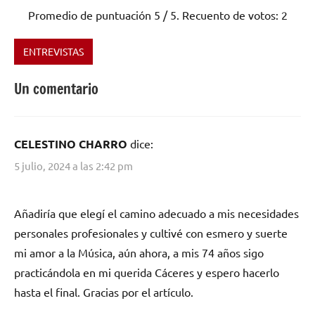
Promedio de puntuación
5
/ 5. Recuento de votos:
2
ENTREVISTAS
Etiquetado
como
Un comentario
Extremadura
,
LOS
ÁRBOLES
CELESTINO CHARRO
dice:
MUERTOS
,
Mono
5 julio, 2024 a las 2:42 pm
Sapiens
Añadiría que elegí el camino adecuado a mis necesidades
personales profesionales y cultivé con esmero y suerte
mi amor a la Música, aún ahora, a mis 74 años sigo
practicándola en mi querida Cáceres y espero hacerlo
hasta el final. Gracias por el artículo.