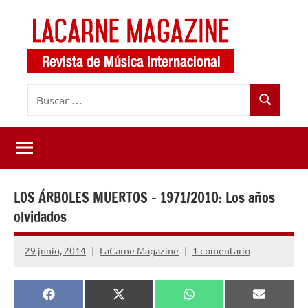
Saltar
al
contenido
LaCarne
Revista
Buscar:
de
Magazine
Buscar
música
internacional
LOS ÁRBOLES MUERTOS – 1971/2010: Los años
olvidados
29 junio, 2014
LaCarne Magazine
1 comentario
Compartir
Compartir
Compartir
Comparti
Facebook
X
WhatsApp
Email