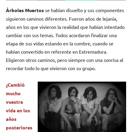
en
en
en
en
(Twitter)
Árboles Muertos
se habían disuelto y sus componentes
siguieron caminos diferentes. Fueron años de lejanía,
años en los que vivieron la realidad que habían intentado
cambiar con sus temas. Todos acordaron finalizar una
etapa de sus vidas estando en la cumbre, cuando se
habían convertido en referente en Extremadura.
Eligieron otros caminos, pero siempre con una sonrisa al
recordar todo lo que vivieron con su grupo.
¿Cambió
mucho
vuestra
vida en los
años
posteriores