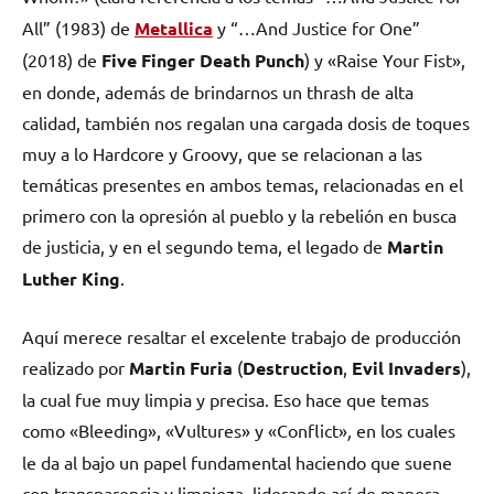
All” (1983) de
Metallica
y “…And Justice for One”
(2018) de
Five Finger Death Punch
) y «Raise Your Fist»,
en donde, además de brindarnos un thrash de alta
calidad, también nos regalan una cargada dosis de toques
muy a lo Hardcore y Groovy, que se relacionan a las
temáticas presentes en ambos temas, relacionadas en el
primero con la opresión al pueblo y la rebelión en busca
de justicia, y en el segundo tema, el legado de
Martin
Luther King
.
Aquí merece resaltar el excelente trabajo de producción
realizado por
Martin Furia
(
Destruction
,
Evil Invaders
),
la cual fue muy limpia y precisa. Eso hace que temas
como «Bleeding», «Vultures» y «Conflict»
,
en los cuales
le da al bajo un papel fundamental haciendo que suene
con transparencia y limpieza, liderando así de manera