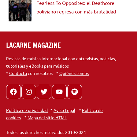
Fearless To Opposites: el Deathcore
boliviano regresa con más brutalidad
LACARNE MAGAZINE
Revista de música internacional con entrevistas, noticias,
tutoriales y eBooks para músicos
*
Contacta
con nosotros *
Quiénes somos
Facebook
Instagram
X
youtube
spotify
Política de privacidad
*
Aviso Legal
*
Política de
cookies
*
Mapa del sitio HTML
Todos los derechos reservados 2010-2024