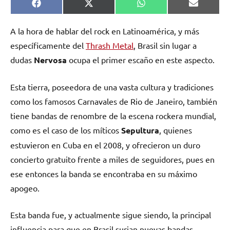
Compartir
Compartir
Compartir
Comparti
Facebook
X
WhatsApp
Email
en
en
en
en
(Twitter)
A la hora de hablar del rock en Latinoamérica, y más
específicamente del
Thrash Metal
, Brasil sin lugar a
dudas
Nervosa
ocupa el primer escaño en este aspecto.
Esta tierra, poseedora de una vasta cultura y tradiciones
como los famosos Carnavales de Rio de Janeiro, también
tiene bandas de renombre de la escena rockera mundial,
como es el caso de los míticos
Sepultura
, quienes
estuvieron en Cuba en el 2008, y ofrecieron un duro
concierto gratuito frente a miles de seguidores, pues en
ese entonces la banda se encontraba en su máximo
apogeo.
Esta banda fue, y actualmente sigue siendo, la principal
influencia para que en Brasil surjan nuevas bandas