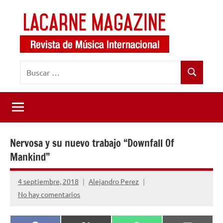
Saltar
al
contenido
LaCarne
Revista
Buscar:
de
Magazine
Buscar
música
internacional
Nervosa y su nuevo trabajo “Downfall Of
Mankind”
4 septiembre, 2018
Alejandro Perez
No hay comentarios