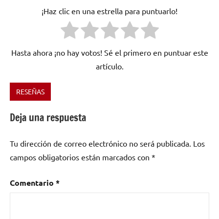
¡Haz clic en una estrella para puntuarlo!
Hasta ahora ¡no hay votos! Sé el primero en puntuar este
artículo.
RESEÑAS
Etiquetado
como
Deja una respuesta
Brasil
,
Metal
,
Tu dirección de correo electrónico no será publicada.
Los
Nervosa
,
Thrash
campos obligatorios están marcados con
*
Metal
Comentario
*