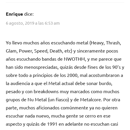
New
Enrique
dice:
Wave
of
6 agosto, 2019 a las 6:53 am
British
Heavy
Metal
,
Yo llevo muchos años escuchando metal (Heavy, Thrash,
NWOTHM
Glam, Power, Speed, Death, etc) y sinceramente pocos
años escuchando bandas de NWOTHM, y me parece que
han sido menospreciadas, quizás desde fines de los 90’s y
sobre todo a principios de los 2000, mal acostumbraron a
la audiencia a que el Metal actual debe sonar burdo,
pesado y con breakdowns muy marcados como muchos
grupos de Nu Metal (un fiasco) y de Metalcore. Por otra
parte, muchos aficionados comúnmente ya no quieren
escuchar nada nuevo, mucha gente se cerro en ese
aspecto y quizás de 1991 en adelante no escuchan casi