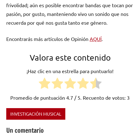
frivolidad; aún es posible encontrar bandas que tocan por
pasión, por gusto, manteniendo vivo un sonido que nos
recuerda por qué nos gusta tanto ese género.
Encontrarás más artículos de Opinión
AQUÍ
.
Valora este contenido
¡Haz clic en una estrella para puntuarlo!
Promedio de puntuación
4.7
/ 5. Recuento de votos:
3
INVESTIGACIÓN MUSICAL
Etiquetado
como
Un comentario
Heavy
Metaln
,