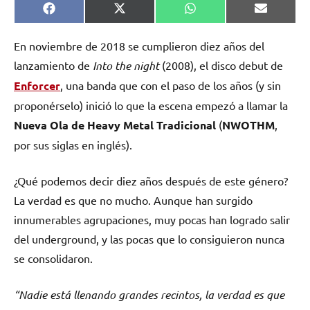
Compartir
Compartir
Compartir
Comparti
Facebook
X
WhatsApp
Email
en
en
en
en
(Twitter)
En noviembre de 2018 se cumplieron diez años del
lanzamiento de
Into the night
(2008), el disco debut de
Enforcer
, una banda que con el paso de los años (y sin
proponérselo) inició lo que la escena empezó a llamar la
Nueva Ola de Heavy Metal Tradicional
(
NWOTHM
,
por sus siglas en inglés).
¿Qué podemos decir diez años después de este género?
La verdad es que no mucho. Aunque han surgido
innumerables agrupaciones, muy pocas han logrado salir
del underground, y las pocas que lo consiguieron nunca
se consolidaron.
“Nadie está llenando grandes recintos, la verdad es que