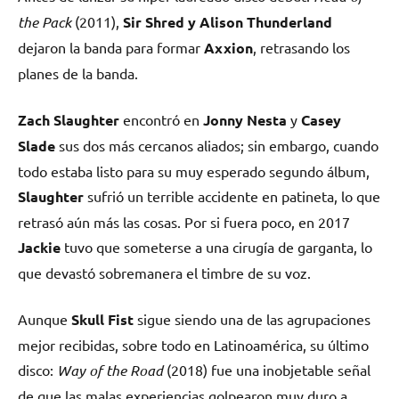
the Pack
(2011),
Sir Shred y Alison Thunderland
dejaron la banda para formar
Axxion
, retrasando los
planes de la banda.
Zach Slaughter
encontró en
Jonny Nesta
y
Casey
Slade
sus dos más cercanos aliados; sin embargo, cuando
todo estaba listo para su muy esperado segundo álbum,
Slaughter
sufrió un terrible accidente en patineta, lo que
retrasó aún más las cosas. Por si fuera poco, en 2017
Jackie
tuvo que someterse a una cirugía de garganta, lo
que devastó sobremanera el timbre de su voz.
Aunque
Skull Fist
sigue siendo una de las agrupaciones
mejor recibidas, sobre todo en Latinoamérica, su último
disco:
Way of the Road
(2018) fue una inobjetable señal
de que las malas experiencias golpearon muy duro a