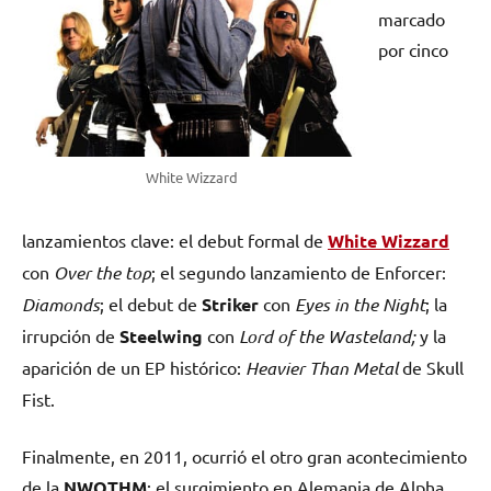
marcado
por cinco
White Wizzard
lanzamientos clave: el debut formal de
White Wizzard
con
Over the top
; el segundo lanzamiento de Enforcer:
Diamonds
; el debut de
Striker
con
Eyes in the Night
; la
irrupción de
Steelwing
con
Lord of the Wasteland;
y la
aparición de un EP histórico:
Heavier Than Metal
de Skull
Fist.
Finalmente, en 2011, ocurrió el otro gran acontecimiento
de la
NWOTHM
: el surgimiento en Alemania de Alpha