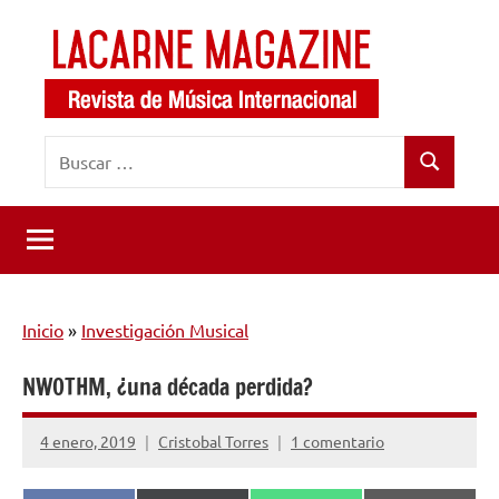
Saltar
al
contenido
LaCarne
Revista
Buscar:
de
Magazine
Buscar
música
internacional
Inicio
»
Investigación Musical
NWOTHM, ¿una década perdida?
4 enero, 2019
Cristobal Torres
1 comentario