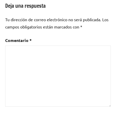
como
Deja una respuesta
España
,
lírica
,
Tu dirección de correo electrónico no será publicada.
Los
ópera
,
Ópera
campos obligatorios están marcados con
*
Locos
,
teatro
Comentario
*