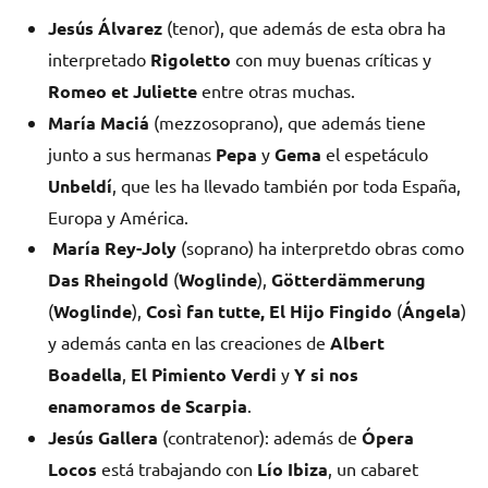
Jesús Álvarez
(tenor), que además de esta obra ha
interpretado
Rigoletto
con muy buenas críticas y
Romeo et Juliette
entre otras muchas.
María Maciá
(mezzosoprano), que además tiene
junto a sus hermanas
Pepa
y
Gema
el espetáculo
Unbeldí
, que les ha llevado también por toda España,
Europa y América.
María Rey-Joly
(soprano) ha interpretdo obras como
Das Rheingold
(
Woglinde
),
Götterdämmerung
(
Woglinde
),
Così fan tutte, El Hijo Fingido
(
Ángela
)
y además canta en las creaciones de
Albert
Boadella
,
El Pimiento Verdi
y
Y si nos
enamoramos de Scarpia
.
Jesús Gallera
(contratenor): además de
Ópera
Locos
está trabajando con
Lío Ibiza
, un cabaret