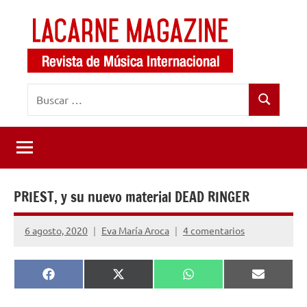
Saltar
al
contenido
LaCarne
Revista
Buscar:
de
Magazine
Buscar
música
internacional
PRIEST, y su nuevo material DEAD RINGER
6 agosto, 2020
Eva María Aroca
4 comentarios
Compartir
Compartir
Compartir
Comparti
Facebook
X
WhatsApp
Email
en
en
en
en
(Twitter)