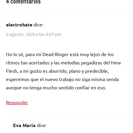
4 comentarios
Estocolmo
,
Goth
Electrónico
,
electrohate
dice:
Priest
,
synthpop
,
6 agosto, 2020 a las 8:07 pm
Techno
No lo sé, para mi Dead Ringer está muy lejos de los
ritmos tan acertados y las melodías pegadizas del New
Flesh, a mi gusto es aburrido, plano y predecible,
esperemos que el nuevo trabajo no siga misma senda
aunque no tenga mucho sentido confiar en eso.
Responder
Eva María
dice: