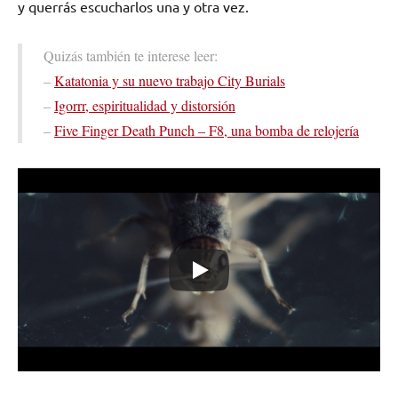
y querrás escucharlos una y otra vez.
Quizás también te interese leer:
–
Katatonia y su nuevo trabajo City Burials
–
Igorrr, espiritualidad y distorsión
–
Five Finger Death Punch – F8, una bomba de relojería