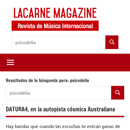
Saltar
al
contenido
LaCarne
Revista
Buscar:
de
Magazine
Buscar
música
internacional
Resultados de la búsqueda para:
psicodelia
Buscar:
Buscar
DATURA4, en la autopista cósmica Australiana
Hay bandas que cuando las escuchas te entran ganas de