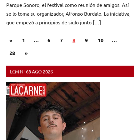
Parque Sonoro, el festival como reunión de amigos. Así
se lo toma su organizador, Alfonso Burdalo. La iniciativa,
que empezó a principios de siglo junto […]
Paginación
Entradas
«
1
…
6
7
8
9
10
…
de
anteriores
Siguientes
28
»
entradas
entradas
LCM N168 AGO 2026