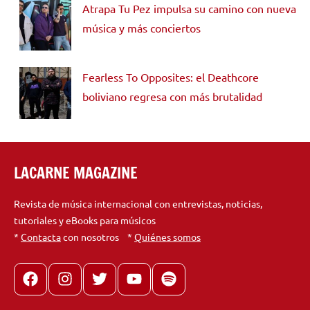
Atrapa Tu Pez impulsa su camino con nueva
música y más conciertos
Fearless To Opposites: el Deathcore
boliviano regresa con más brutalidad
LACARNE MAGAZINE
Revista de música internacional con entrevistas, noticias,
tutoriales y eBooks para músicos
*
Contacta
con nosotros *
Quiénes somos
Facebook
Instagram
X
youtube
spotify