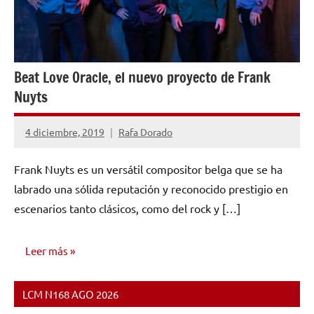
Beat Love Oracle, el nuevo proyecto de Frank
Nuyts
4 diciembre, 2019
Rafa Dorado
No
hay
Frank Nuyts es un versátil compositor belga que se ha
comentarios
labrado una sólida reputación y reconocido prestigio en
escenarios tanto clásicos, como del rock y […]
Leer más
LCM N168 AGO 2026
OPINIÓN