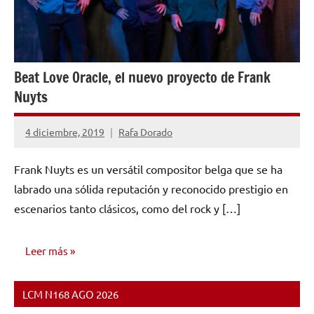
Beat Love Oracle, el nuevo proyecto de Frank
Nuyts
4 diciembre, 2019
Rafa Dorado
No
hay
Frank Nuyts es un versátil compositor belga que se ha
comentarios
labrado una sólida reputación y reconocido prestigio en
escenarios tanto clásicos, como del rock y […]
Leer más
LCM N168 AGO 2026
OPINIÓN