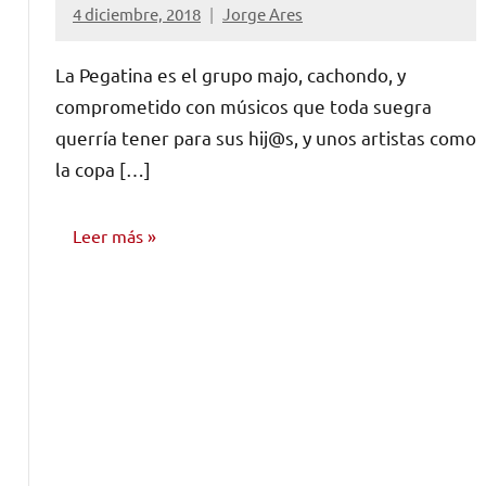
4 diciembre, 2018
Jorge Ares
No
hay
La Pegatina es el grupo majo, cachondo, y
comentarios
comprometido con músicos que toda suegra
querría tener para sus hij@s, y unos artistas como
la copa […]
Leer más
ENTREVISTAS