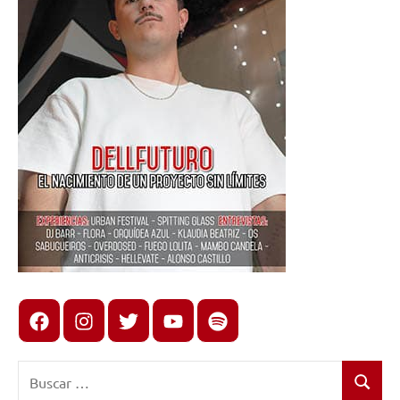
Facebook
Instagram
X
youtube
spotify
Buscar:
Buscar