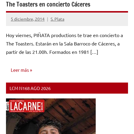
The Toasters en concierto Cáceres
5 diciembre, 2014
S. Plata
No
hay
Hoy viernes, PIÑATA productions te trae en concierto a
comentarios
The Toasters. Estarán en la Sala Barroco de Cáceres, a
partir de las 21.00h. Formados en 1981 […]
Leer más
LCM N168 AGO 2026
NOTICIAS