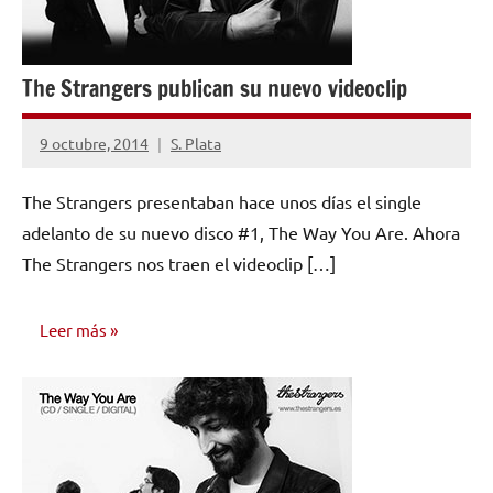
The Strangers publican su nuevo videoclip
9 octubre, 2014
S. Plata
No
hay
The Strangers presentaban hace unos días el single
comentarios
adelanto de su nuevo disco #1, The Way You Are. Ahora
The Strangers nos traen el videoclip […]
Leer más
VIDEOS
MUSICALES