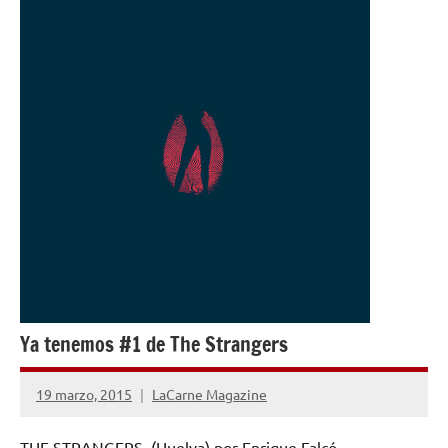
Ya tenemos #1 de The Strangers
19 marzo, 2015
LaCarne Magazine
No
hay
THE STRANGERS (Huelva) por Enrique Falcó