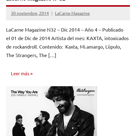
30 noviembre, 2014
LaCarne Magazine
No
hay
LaCarne Magazine N32 – Dic 2014 – Año 4 – Publicado
comentarios
el 01 de Dic de 2014 Artista del mes: KAXTA, intoxicados
de rockandroll. Contenido: Kaxta, Mi.amargo, Lüpulo,
The Strangers, The […]
Leer más
NÚMEROS
PUBLICADOS