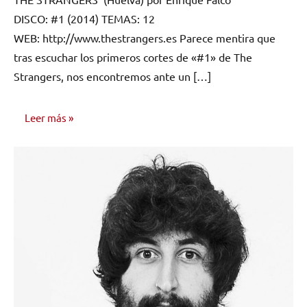
comentarios
DISCO: #1 (2014) TEMAS: 12
WEB: http://www.thestrangers.es Parece mentira que
tras escuchar los primeros cortes de «#1» de The
Strangers, nos encontremos ante un […]
Leer más
RESEÑAS