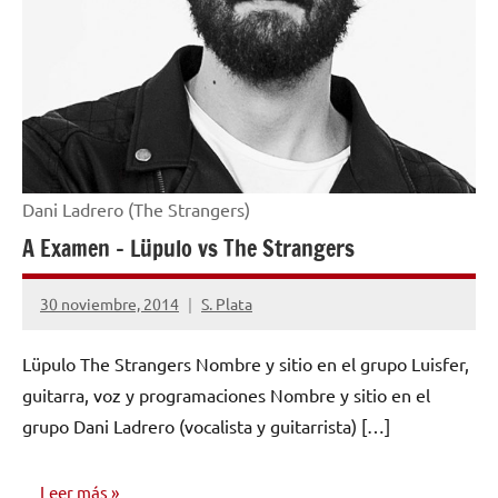
Dani Ladrero (The Strangers)
A Examen – Lüpulo vs The Strangers
30 noviembre, 2014
S. Plata
No
hay
Lüpulo The Strangers Nombre y sitio en el grupo Luisfer,
comentarios
guitarra, voz y programaciones Nombre y sitio en el
grupo Dani Ladrero (vocalista y guitarrista) […]
Leer más