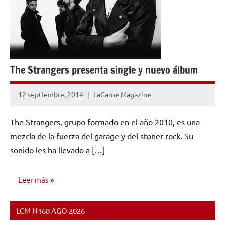
The Strangers presenta single y nuevo álbum
12 septiembre, 2014
LaCarne Magazine
No
hay
The Strangers, grupo formado en el año 2010, es una
comentarios
mezcla de la fuerza del garage y del stoner-rock. Su
sonido les ha llevado a […]
Leer más
LCM N168 AGO 2026
NOTICIAS