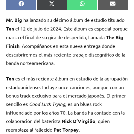
Compartir
Compartir
Compartir
Comparti
Facebook
X
WhatsApp
Email
en
en
en
en
(Twitter)
Mr. Big
ha lanzado su décimo álbum de estudio titulado
Ten
el 12 de julio de 2024. Este álbum es especial porque
marca el final de su gira de despedida, llamada
The Big
Finish
. Acompáñanos en esta nueva entrega donde
descubriremos el más reciente trabajo discográfico de la
banda norteamericana.
Ten
es el más reciente álbum en estudio de la agrupación
estadounidense. Incluye once canciones, aunque con un
bonus track exclusivo para el mercado japonés. El primer
sencillo es
Good Luck Trying
, es un blues rock
influenciado por los años 70. La banda ha contado con la
colaboración del baterista
Nick D’Virgilio
, quien
reemplaza al fallecido
Pat Torpey
.