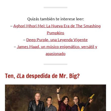
Quizás también te interese leer:
–
Aghori Mhori Mei: La Nueva Era de The Smashing
Pumpkins
–
Deep Purple, una Leyenda Vigente
–
James Maad, un músico enigmático, versátil y
apasionado
Ten, ¿La despedida de Mr. Big?