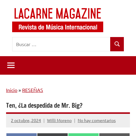
Saltar
al
contenido
LaCarne
Revista
Buscar:
de
Magazine
Buscar
música
internacional
Inicio
»
RESEÑAS
Ten, ¿La despedida de Mr. Big?
2 octubre, 2024
Willi Moreno
No hay comentarios