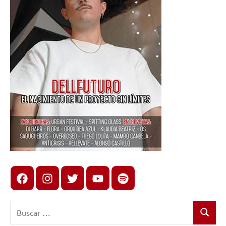
Facebook
Instagram
X
youtube
spotify
Buscar:
Buscar