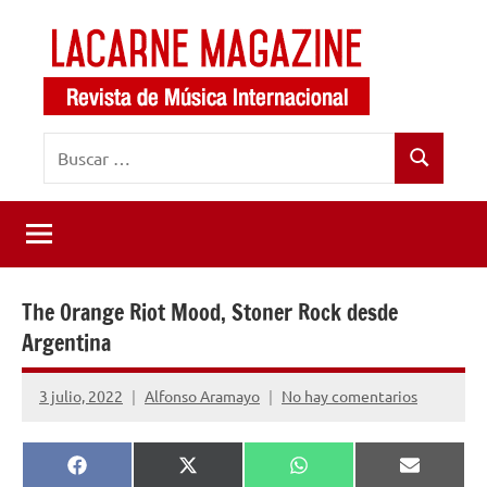
Saltar
al
contenido
LaCarne
Revista
Buscar:
de
Magazine
Buscar
música
internacional
The Orange Riot Mood, Stoner Rock desde
Argentina
3 julio, 2022
Alfonso Aramayo
No hay comentarios
Compartir
Compartir
Compartir
Comparti
Facebook
X
WhatsApp
Email