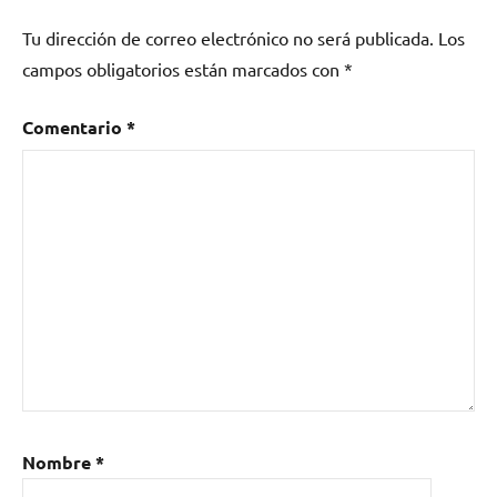
rock
,
Tu dirección de correo electrónico no será publicada.
Los
stoner
,
The
campos obligatorios están marcados con
*
Orange
Riot
Comentario
*
Mood
Nombre
*