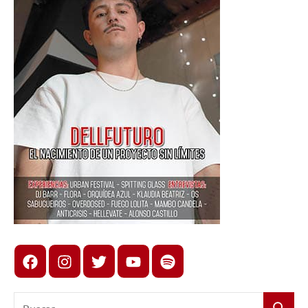
Facebook
Instagram
X
youtube
spotify
Buscar: