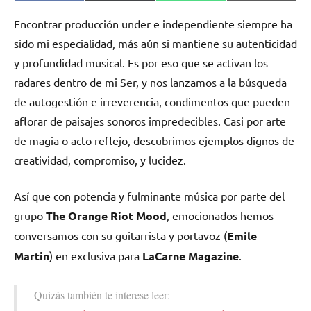
en
en
en
en
(Twitter)
Encontrar producción under e independiente siempre ha
sido mi especialidad, más aún si mantiene su autenticidad
y profundidad musical. Es por eso que se activan los
radares dentro de mi Ser, y nos lanzamos a la búsqueda
de autogestión e irreverencia, condimentos que pueden
aflorar de paisajes sonoros impredecibles. Casi por arte
de magia o acto reflejo, descubrimos ejemplos dignos de
creatividad, compromiso, y lucidez.
Así que con potencia y fulminante música por parte del
grupo
The Orange Riot Mood
, emocionados hemos
conversamos con su guitarrista y portavoz
(
Emile
Martin
) en exclusiva para
LaCarne Magazine
.
Quizás también te interese leer: