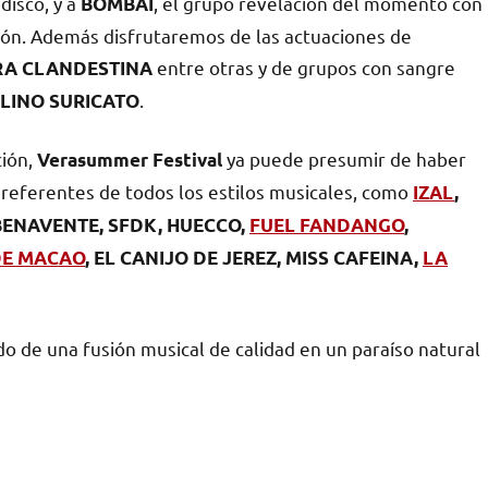
isco, y a
, el grupo revelación del momento con
BOMBAI
ión. Además disfrutaremos de las actuaciones de
entre otras y de grupos con sangre
RA CLANDESTINA
.
LINO SURICATO
ción,
ya puede presumir de haber
Verasummer Festival
s referentes de todos los estilos musicales, como
IZAL
,
BENAVENTE, SFDK, HUECCO,
FUEL FANDANGO
,
DE MACAO
, EL CANIJO DE JEREZ, MISS CAFEINA,
LA
do de una fusión musical de calidad en un paraíso natural