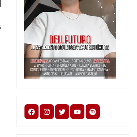
S
Facebook
Instagram
X
youtube
spotify
s