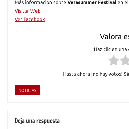
Más información sobre
en el
Verasummer Festival
Visitar Web
Ver Facebook
Valora e
¡Haz clic en una
Hasta ahora ¡no hay votos! Sé
NOTICIAS
Etiquetado
como
Alademoska
,
BOMBAI
,
Deja una respuesta
Carlos