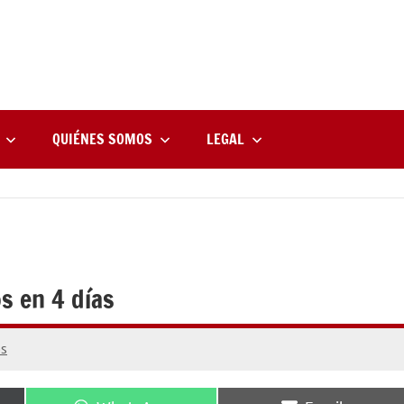
rne
zine
l
QUIÉNES SOMOS
LEGAL
s en 4 días
os