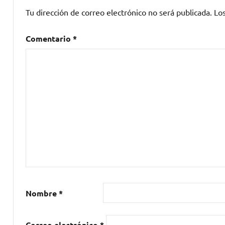
Jean
,
Tu dirección de correo electrónico no será publicada.
Lo
Despistaos
,
DOBLE
Comentario
*
ROMBO
,
EMISORA
CLANDESTINA
,
Mojinos
Escocíos
,
rock
,
RUTA
57
,
Verasummer
,
Verasummer
Festival
,
Verasummer
Nombre
*
Festival
2017
Correo electrónico
*