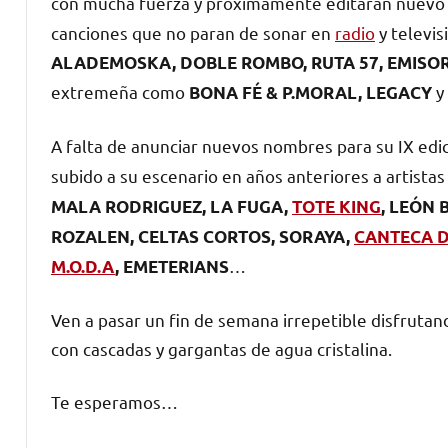
con mucha fuerza y próximamente editarán nuevo d
canciones que no paran de sonar en
radio
y televis
ALADEMOSKA, DOBLE ROMBO, RUTA 57, EMISO
extremeña como
y
BONA FÉ & P.MORAL, LEGACY
A falta de anunciar nuevos nombres para su IX edi
subido a su escenario en años anteriores a artista
MALA RODRIGUEZ, LA FUGA,
TOTE KING
, LEÓN 
ROZALEN, CELTAS CORTOS, SORAYA,
CANTECA 
…
M.O.D.A
, EMETERIANS
Ven a pasar un fin de semana irrepetible disfrutan
con cascadas y gargantas de agua cristalina.
Te esperamos…