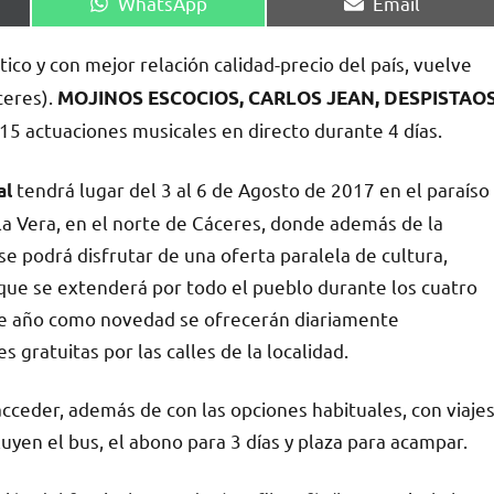
Compartir
Compartir
WhatsApp
Email
en
en
tico y con mejor relación calidad-precio del país, vuelve
ceres).
MOJINOS ESCOCIOS, CARLOS JEAN, DESPISTAO
5 actuaciones musicales en directo durante 4 días.
tendrá lugar del 3 al 6 de Agosto de 2017 en el paraíso
al
la Vera, en el norte de Cáceres, donde además de la
se podrá disfrutar de una oferta paralela de cultura,
 que se extenderá por todo el pueblo durante los cuatro
este año como novedad se ofrecerán diariamente
 gratuitas por las calles de la localidad.
cceder, además de con las opciones habituales, con viaje
uyen el bus, el abono para 3 días y plaza para acampar.