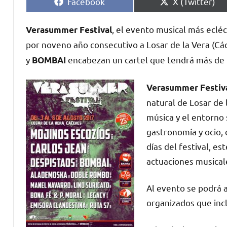
Compartir
Compartir
Facebook
X (Twitter)
en
en
, el evento musical más ecléc
Verasummer Festival
por noveno año consecutivo a Losar de la Vera (Cá
y
encabezan un cartel que tendrá más de 1
BOMBAI
Verasummer Festiv
natural de Losar de 
música y el entorno 
gastronomía y ocio,
días del festival, 
actuaciones musicales
Al evento se podrá a
organizados que incl