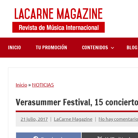
Saltar
al
contenido
LaCa
Revista
de
Maga
música
internaciona
INICIO
TU PROMOCIÓN
CONTENIDOS
BLOG
Inicio
»
NOTICIAS
Verasummer Festival, 15 concierto
21 julio, 2017
LaCarne Magazine
No hay comentari