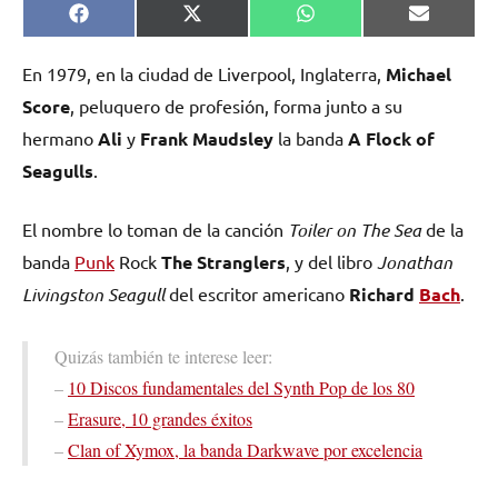
Compartir
Compartir
Compartir
Comparti
Facebook
X
WhatsApp
Email
en
en
en
en
(Twitter)
En 1979, en la ciudad de Liverpool, Inglaterra,
Michael
Score
, peluquero de profesión, forma junto a su
hermano
Ali
y
Frank Maudsley
la banda
A Flock of
Seagulls
.
El nombre lo toman de la canción
Toiler on The Sea
de la
banda
Punk
Rock
The Stranglers
, y del libro
Jonathan
Livingston Seagull
del escritor americano
Richard
Bach
.
Quizás también te interese leer:
–
10 Discos fundamentales del Synth Pop de los 80
–
Erasure, 10 grandes éxitos
–
Clan of Xymox, la banda Darkwave por excelencia