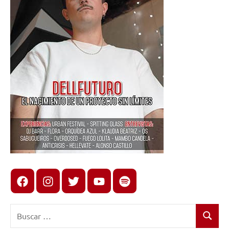
Facebook
Instagram
X
youtube
spotify
Buscar:
Buscar