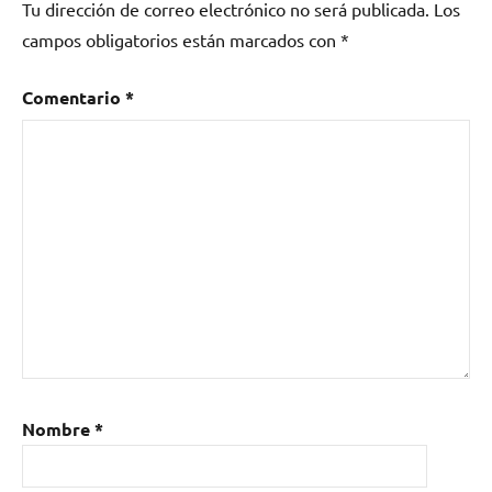
Tu dirección de correo electrónico no será publicada.
Los
of
Seagulls
,
campos obligatorios están marcados con
*
pop
rock
,
Comentario
*
rock
,
synthpop
Nombre
*