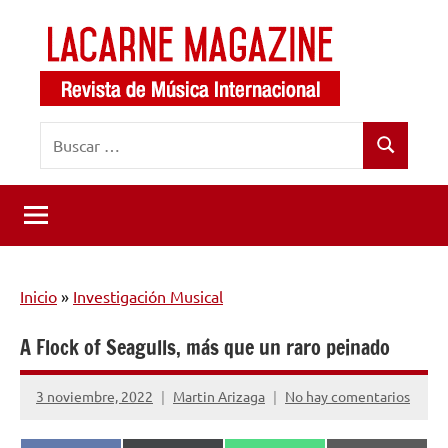
Saltar
al
contenido
LaCarne
Revista
Buscar:
de
Magazine
Buscar
música
internacional
Inicio
»
Investigación Musical
A Flock of Seagulls, más que un raro peinado
3 noviembre, 2022
Martin Arizaga
No hay comentarios