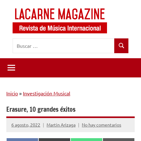
Saltar
al
contenido
LaCarne
Revista
Buscar:
de
Magazine
Buscar
música
internacional
Inicio
»
Investigación Musical
Erasure, 10 grandes éxitos
6 agosto, 2022
Martin Arizaga
No hay comentarios