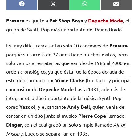
Compartir
Compartir
Compartir
Comparti
Facebook
X
WhatsApp
Email
en
en
en
en
(Twitter)
Erasure
es, junto a
Pet Shop Boys
y
Depeche Mode
, el
grupo de Synth Pop más importante del Reino Unido.
Es muy difícil rescatar tan solo 10 canciones de
Erasure
porque su carrera de 37 años tiene muchos éxitos, pero
solo vamos a rescatar las que van desde 1985 al 2000 en
orden cronológico, ya que ésta fue la época dorada de
este dúo formado por
Vince Clarke
(fundador y principal
compositor de
Depeche Mode
hasta 1981, además de
integrar otro dúo importante de la música Synth Pop
como
Yazoo
), y el cantante
Andy Bell
, quien venía de
cantar en un dúo junto al musico
Pierre Cope
llamado
Dinger,
con el cual grabó un solo simple llamado
Air of
Mistery
.
Luego se separarían en 1985.