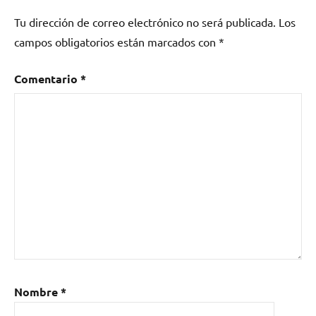
pop
,
Tu dirección de correo electrónico no será publicada.
Los
Reino
Unido
,
campos obligatorios están marcados con
*
synth-
pop
Comentario
*
Nombre
*