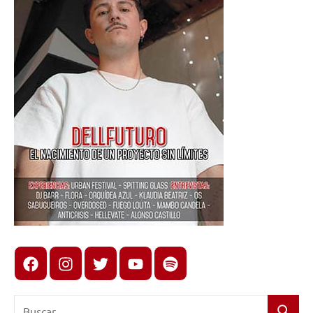
Facebook
Instagram
X
youtube
spotify
Buscar: