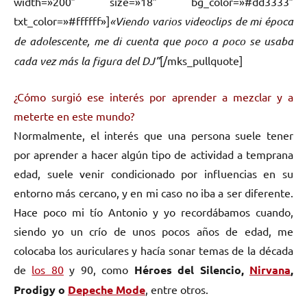
width=»200″ size=»18″ bg_color=»#dd3333″
txt_color=»#ffffff»]
«Viendo varios videoclips de mi época
de adolescente, me di cuenta que poco a poco se usaba
cada vez más la figura del DJ”
[/mks_pullquote]
¿Cómo surgió ese interés por aprender a mezclar y a
meterte en este mundo?
Normalmente, el interés que una persona suele tener
por aprender a hacer algún tipo de actividad a temprana
edad, suele venir condicionado por influencias en su
entorno más cercano, y en mi caso no iba a ser diferente.
Hace poco mi tío Antonio y yo recordábamos cuando,
siendo yo un crío de unos pocos años de edad, me
colocaba los auriculares y hacía sonar temas de la década
de
los 80
y 90, como
Héroes del Silencio,
Nirvana
,
Prodigy o
Depeche Mode
, entre otros.