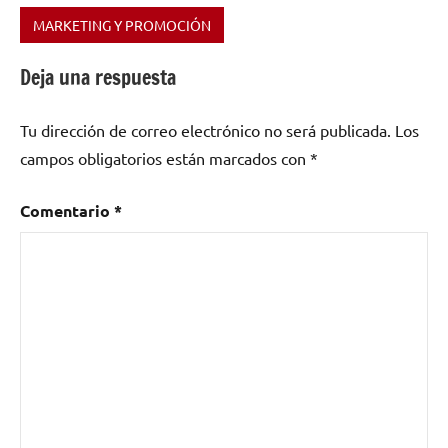
MARKETING Y PROMOCIÓN
Etiquetado
como
Deja una respuesta
consejos
,
enlaces
,
Tu dirección de correo electrónico no será publicada.
Los
estrategias
,
grupos
,
campos obligatorios están marcados con
*
link
building
,
Comentario
*
marketing
,
musicos
,
promoción