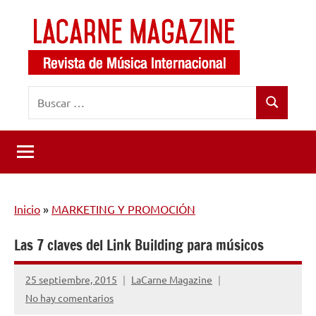
Saltar
al
contenido
LaCarne
Revista
Buscar:
de
Magazine
Buscar
música
internacional
Inicio
»
MARKETING Y PROMOCIÓN
Las 7 claves del Link Building para músicos
25 septiembre, 2015
LaCarne Magazine
No hay comentarios