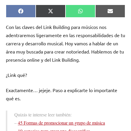
Compartir
Compartir
Compartir
Comparti
Facebook
X
WhatsApp
Email
en
en
en
en
(Twitter)
Con las claves del Link Building para músicos nos
adentraremos ligeramente en las responsabilidades de tu
carrera y desarrollo musical. Hoy vamos a hablar de un
área muy buscada para crear notoriedad. Hablemos de tu
presencia online y del Link Building.
¿Link qué?
Exactamente… jejeje. Paso a explicarte lo importante
qué es.
Quizás te interese leer también:
–
45 Formas de promocionar un grupo de música
–
10 consejos para crear una discográfica