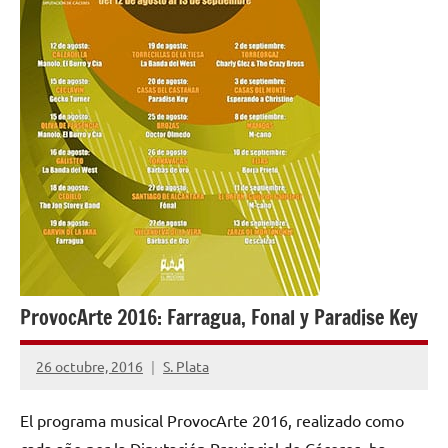
ProvocArte 2016: Farragua, Fonal y Paradise Key
26 octubre, 2016
S. Plata
No
hay
El programa musical ProvocArte 2016, realizado como
comentarios
cada año por la Diputación Provincial de Cáceres, ha