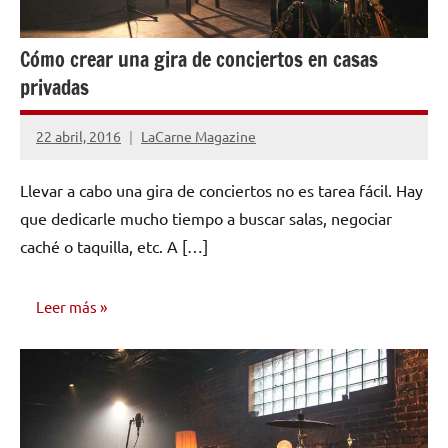
Cómo crear una gira de conciertos en casas
privadas
22 abril, 2016
LaCarne Magazine
No
hay
Llevar a cabo una gira de conciertos no es tarea fácil. Hay
comentarios
que dedicarle mucho tiempo a buscar salas, negociar
caché o taquilla, etc. A […]
Leer más
MARKETING
Y
PROMOCIÓN