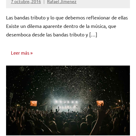
7 octubre, 2016
Rafael Jimenez
No
hay
Las bandas tributo y lo que debemos reflexionar de ellas
comentarios
Existe un dilema aparente dentro de la música, que
desemboca desde las bandas tributo y […]
Leer más
OPINIÓN