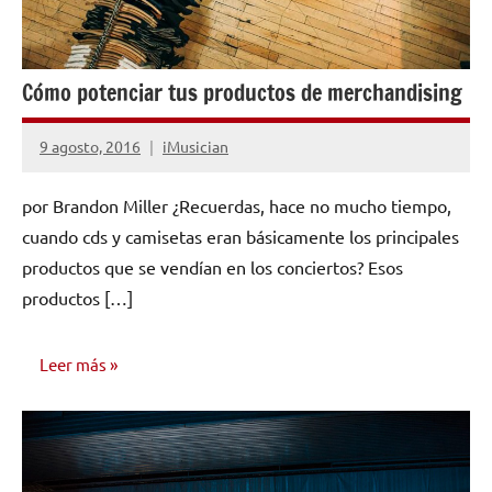
Cómo potenciar tus productos de merchandising
9 agosto, 2016
iMusician
No
hay
por Brandon Miller ¿Recuerdas, hace no mucho tiempo,
comentarios
cuando cds y camisetas eran básicamente los principales
productos que se vendían en los conciertos? Esos
productos […]
Leer más
CONSEJOS
PARA
MÚSICOS