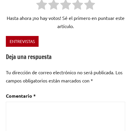
Hasta ahora ¡no hay votos! Sé el primero en puntuar este
artículo.
ENTREVISTAS
Etiquetado
como
Deja una respuesta
Bolivia
,
Desorvital
Tu dirección de correo electrónico no será publicada.
Los
Eyes
,
groove
,
campos obligatorios están marcados con
*
groove
metal
,
Comentario
*
Metal
,
Metalcore