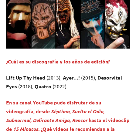
¿Cuál es su discografía y los años de edición?
Lift Up Thy Head
(2013),
Ayer…!
(2015),
Desorvital
Eyes
(2018),
Quatro
(2022).
En su canal YouTube pude disfrutar de su
videografía, desde
Séptima
,
Suelta el Odio
,
Subnormal
,
Delirante Amiga
,
Rencor
hasta el videoclip
de
15 Minutos.
¿Qué videos le recomiendan a la