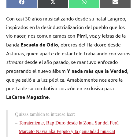
Compartir
Compartir
Compartir
Comparti
Facebook
X
WhatsApp
Email
en
en
en
en
(Twitter)
Con casi 30 años musicalizando desde su natal Langreo,
inspirados en la desindustrialización del pueblo que los
vio nacer, nos comunicamos con
Pirri
, voz y letras de la
banda
Escuela de Odio
, obreros del Hardcore desde
Asturias, quien aparte de estar tele-trabajando con varios
streams
desde el año pasado, se mantuvo enfocado
preparando el nuevo álbum
Y nada más que la Verdad
,
que ya salió a la luz pública. Amablemente nos abre la
puerta de su combativo corazón en exclusiva para
LaCarne Magazine
.
Quizás también te interese leer:
–
Terrateniente, Rap Duro desde la Zona Sur del Perú
–
Marcelo Navía aka Pepelo y la genialidad musical