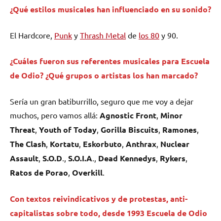
¿Qué estilos musicales han influenciado en su sonido?
El Hardcore,
Punk
y
Thrash Metal
de
los 80
y 90.
¿Cuáles fueron sus referentes musicales para
Escuela
de Odio
? ¿Qué grupos o artistas los han marcado?
Sería un gran batiburrillo, seguro que me voy a dejar
muchos, pero vamos allá:
Agnostic Front
,
Minor
Threat
,
Youth of Today
,
Gorilla Biscuits
,
Ramones
,
The Clash
,
Kortatu
,
Eskorbuto
,
Anthrax
,
Nuclear
Assault
,
S.O.D
.,
S.O.I.A
.,
Dead Kennedys
,
Rykers
,
Ratos de Porao
,
Overkill
.
Con textos reivindicativos y de protestas, anti-
capitalistas sobre todo, desde 1993
Escuela de Odio