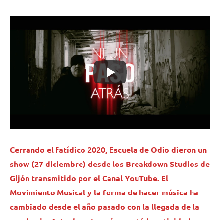
Cerrando el fatídico 2020,
Escuela de Odio
dieron un
show (27 diciembre) desde los Breakdown Studios de
Gijón transmitido por el Canal YouTube. El
Movimiento Musical y la forma de hacer música ha
cambiado desde el año pasado con la llegada de la