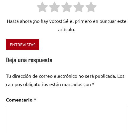
Hasta ahora ¡no hay votos! Sé el primero en puntuar este
artículo.
ENTREVISTAS
Etiquetado
como
Deja una respuesta
Asturias
,
Escuela
Tu dirección de correo electrónico no será publicada.
Los
de
Odio
,
campos obligatorios están marcados con
*
España
,
Hardcore
,
Comentario
*
Metal
,
punk
,
Thrash
,
Thrash
Metal