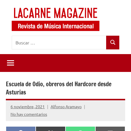
Saltar
al
contenido
LaCarne
Revista
Buscar:
de
Magazine
Buscar
música
internacional
Escuela de Odio, obreros del Hardcore desde
Asturias
6 noviembre, 2021
Alfonso Aramayo
No hay comentarios