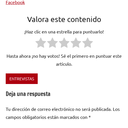
Facebook
Valora este contenido
¡Haz clic en una estrella para puntuarlo!
Hasta ahora ¡no hay votos! Sé el primero en puntuar este
artículo.
ENTREVISTAS
Etiquetado
como
Deja una respuesta
Bolivia
,
folk
,
Tu dirección de correo electrónico no será publicada.
Los
hip
hop
,
campos obligatorios están marcados con
*
Lado