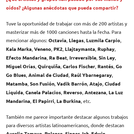
oídos? ¿Algunas anécdotas que pueda compartir?
Tuve la oportunidad de trabajar con más de 200 artistas y
masterizar más de 1000 canciones hasta la fecha. Para
mencionar algunos:
Octavia
,
Llegas
,
Luzmila Carpio
,
Kala Marka
,
Veneno
,
PK2
,
Llajtaymanta
,
Ruphay
,
Efecto Mandarina
,
Ra Beat
,
Irreversible
,
Sin Ley
,
Miguel Orías
,
Quirquiña
,
Carlos Fischer
,
Rantés
,
Go
Go Blues
,
Animal de Ciudad
,
Raúl Ybarnegaray
,
Matamba
,
Son Fusión
,
Vadik Barrón
,
Atajo
,
Ciudad
Líquida
,
Canela Palacios
,
Reverso
,
Antezana
,
La Luz
Mandarina
,
El Papirri
,
La Burkina
, etc.
También me parece importante destacar algunos trabajos
para diversos artistas latinoamericanos, donde destacan
Aurelio Tamayo
,
Polanco
,
Singer Jah
,
Edwin