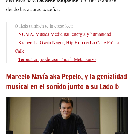
exclusiva para
LaCarne Magazine
, un fuerte abrazo
desde las alturas paceñas.
Quizás también te interese leer:
–
NUMA, Música Medicinal, energía y humanidad
–
Kraneo La Oveja Negra, Hip Hop de La Calle Pa’ La
Calle
–
Teronation, poderoso Thrash Metal suizo
Marcelo Navía aka Pepelo, y la genialidad
musical en el sonido junto a su Lado b