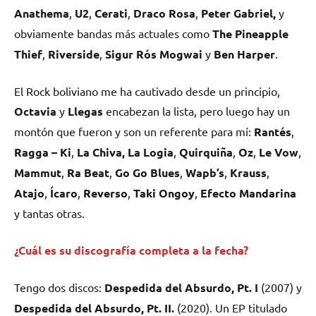
Anathema
,
U2
,
Cerati
,
Draco Rosa
,
Peter Gabriel,
y
obviamente bandas más actuales como
The Pineapple
Thief
,
Riverside
,
Sigur Rós Mogwai
y
Ben Harper
.
El Rock boliviano me ha cautivado desde un principio,
Octavia
y
Llegas
encabezan la lista, pero luego hay un
montón que fueron y son un referente para mí:
Rantés
,
Ragga – Ki
,
La Chiva, La Logia
,
Quirquiña
,
Oz
,
Le Vow
,
Mammut
,
Ra Beat
,
Go Go Blues
,
Wapb’s
,
Krauss
,
Atajo
,
Ícaro
,
Reverso
,
Taki Ongoy
,
Efecto Mandarina
y tantas otras.
¿Cuál es su discografía completa a la fecha?
Tengo dos discos:
Despedida del Absurdo, Pt. I
(2007) y
Despedida del Absurdo, Pt. II.
(2020). Un EP titulado