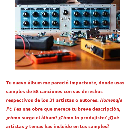
Tu nuevo álbum me pareció impactante, donde usas
samples de 58 canciones con sus derechos
respectivos de los 31 artistas o autores.
Homenaje
Pt. I
es una obra que merece tu breve descripción,
¿cómo surge el álbum? ¿Cómo lo produjiste? ¿Qué
artistas y temas has incluido en tus samples?