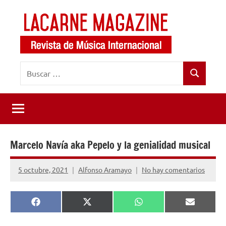
Saltar
al
contenido
LaCarne
Revista
Buscar:
de
Magazine
Buscar
música
internacional
Marcelo Navía aka Pepelo y la genialidad musical
5 octubre, 2021
Alfonso Aramayo
No hay comentarios
Compartir
Compartir
Compartir
Comparti
Facebook
X
WhatsApp
Email
en
en
en
en
(Twitter)