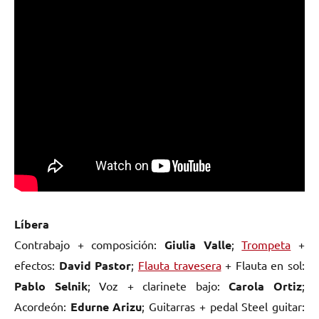
Líbera
Contrabajo + composición:
Giulia Valle
;
Trompeta
+
efectos:
David Pastor
;
Flauta travesera
+ Flauta en sol:
Pablo Selnik
; Voz + clarinete bajo:
Carola Ortiz
;
Acordeón:
Edurne Arizu
; Guitarras + pedal Steel guitar: