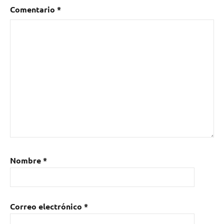
pop-
Comentario
*
rock
Nombre
*
Correo electrónico
*