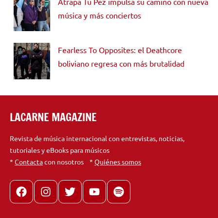
Atrapa Tu Pez impulsa su camino con nueva
música y más conciertos
Fearless To Opposites: el Deathcore
boliviano regresa con más brutalidad
LACARNE MAGAZINE
Revista de música internacional con entrevistas, noticias,
tutoriales y eBooks para músicos
*
Contacta
con nosotros *
Quiénes somos
Facebook
Instagram
X
youtube
spotify