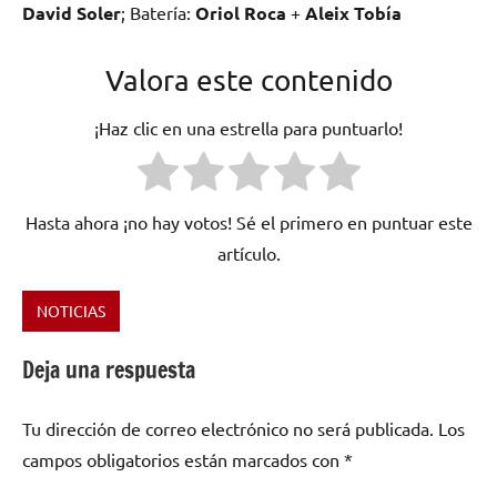
David Soler
; Batería:
Oriol Roca
+
Aleix Tobía
Valora este contenido
¡Haz clic en una estrella para puntuarlo!
Hasta ahora ¡no hay votos! Sé el primero en puntuar este
artículo.
NOTICIAS
Etiquetado
como
Deja una respuesta
2015
,
Giulia
Tu dirección de correo electrónico no será publicada.
Los
Valle
,
Jazz
,
campos obligatorios están marcados con
*
Líbera
,