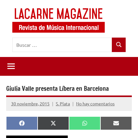
Saltar
al
contenido
LaCarne
Revista
Buscar:
de
Magazine
Buscar
música
internacional
Giulia Valle presenta Líbera en Barcelona
30 noviembre, 2015
S. Plata
No hay comentarios
Compartir
Compartir
Compartir
Comparti
Facebook
X
WhatsApp
Email
en
en
en
en
(Twitter)