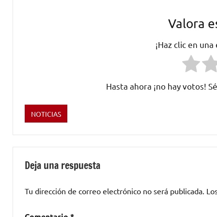
Valora e
¡Haz clic en una
Hasta ahora ¡no hay votos! Sé
NOTICIAS
Etiquetado
como
concierto
,
Javiera
Deja una respuesta
Mena
,
Les
Tu dirección de correo electrónico no será publicada.
Lo
Filles
Follen
,
Comentario
*