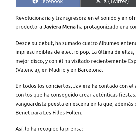
Compartir
Compartir
Facebook
X (Twitter)
en
en
Revolucionaria y transgresora en el sonido y en of
productora
ha protagonizado una con
Javiera Mena
Desde su debut, ha sumado cuatro álbumes entend
imprescindibles de electro pop. La última de ellas,
mejor disco, y con él ha visitado recientemente Es
(Valencia), en Madrid y en Barcelona.
En todos los conciertos, Javiera ha contado con el 
con los que ha conseguido crear auténticas fiestas.
vanguardista puesta en escena en la que, además de
Benet para Les Filles Follen.
Así, lo ha recogido la prensa: