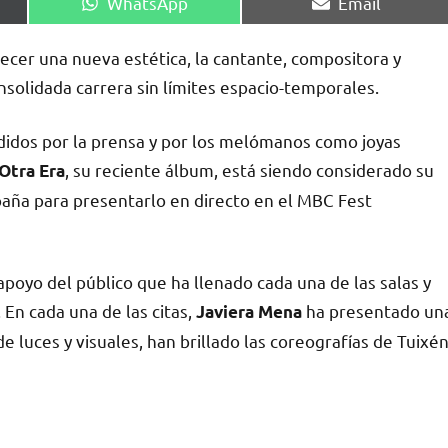
Compartir
Compartir
WhatsApp
Email
en
en
recer una nueva estética, la cantante, compositora y
solidada carrera sin límites espacio-temporales.
idos por la prensa y por los melómanos como joyas
, su reciente álbum, está siendo considerado su
Otra Era
paña para presentarlo en directo en el MBC Fest
apoyo del público que ha llenado cada una de las salas y
 En cada una de las citas,
ha presentado un
Javiera Mena
 luces y visuales, han brillado las coreografías de Tuixé