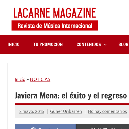
Saltar
al
contenido
LaCa
Revista
de
Maga
música
internaciona
INICIO
TU PROMOCIÓN
CONTENIDOS
BLOG
Inicio
»
NOTICIAS
Javiera Mena: el éxito y el regreso
2 mayo, 2015
Guner Uribarren
No hay comentarios