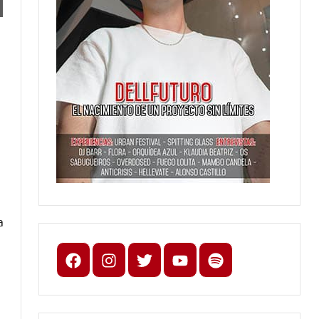
a
n
Facebook
Instagram
X
youtube
spotify