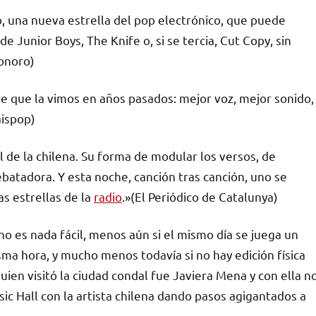
 una nueva estrella del pop electrónico, que puede
e Junior Boys, The Knife o, si se tercia, Cut Copy, sin
sonoro)
e que la vimos en años pasados: mejor voz, mejor sonido,
aispop)
l de la chilena. Su forma de modular los versos, de
rebatadora. Y esta noche, canción tras canción, uno se
s estrellas de la
radio
.»(El Periódico de Catalunya)
o es nada fácil, menos aún si el mismo día se juega un
sma hora, y mucho menos todavía si no hay edición física
quien visitó la ciudad condal fue Javiera Mena y con ella n
usic Hall con la artista chilena dando pasos agigantados a