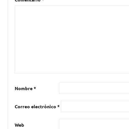
Otra
Era
,
Tuixén
Benet
Nombre
*
Correo electrónico
*
Web