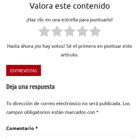
Valora este contenido
¡Haz clic en una estrella para puntuarlo!
Hasta ahora ¡no hay votos! Sé el primero en puntuar este
artículo.
ENTREVISTAS
Etiquetado
como
Deja una respuesta
Argentina
,
Monos
Tu dirección de correo electrónico no será publicada.
Los
en
Bolas
,
campos obligatorios están marcados con
*
rock
,
rock
Comentario
*
argentino