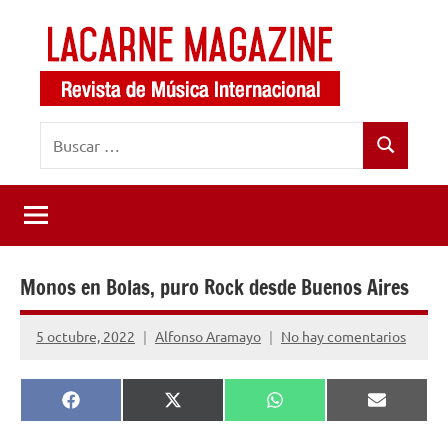
Saltar
al
contenido
LaCarne
Revista
Buscar:
de
Magazine
Buscar
música
internacional
Monos en Bolas, puro Rock desde Buenos Aires
5 octubre, 2022
Alfonso Aramayo
No hay comentarios
Compartir
Compartir
Compartir
Comparti
Facebook
X
WhatsApp
Email
en
en
en
en
(Twitter)