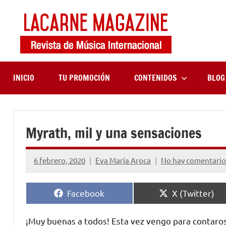
Saltar
al
contenido
LaCa
Revista
de
Maga
música
internaciona
INICIO
TU PROMOCIÓN
CONTENIDOS
BLOG
Myrath, mil y una sensaciones
6 febrero, 2020
Eva María Aroca
No hay comentario
Compartir
Compartir
Facebook
X (Twitter)
en
en
¡Muy buenas a todos! Esta vez vengo para contaro