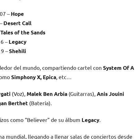
07 –
Hope
 –
Desert Call
Tales of the Sands
6 –
Legacy
19 –
Shehili
ededor del mundo, compartiendo cartel con
System Of A
 como
, etc…
Simphony X, Epica
(Voz),
(Guitarras),
rgati
Malek Ben Arbia
Anis Jouini
(Batería).
an Berthet
izos como “Believer” de su álbum
.
Legacy
a mundial, llegando a llenar salas de conciertos desde