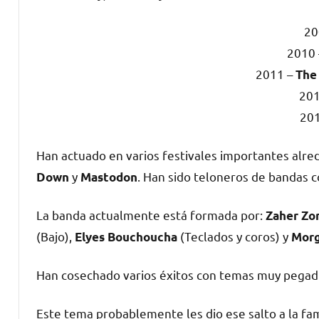
20
2010
2011 –
The 
201
20
Han actuado en varios festivales importantes alr
y
. Han sido teloneros de bandas
Down
Mastodon
La banda actualmente está formada por:
Zaher Zo
(Bajo),
(Teclados y coros) y
Elyes Bouchoucha
Morg
Han cosechado varios éxitos con temas muy pegad
Este tema probablemente les dio ese salto a la fam