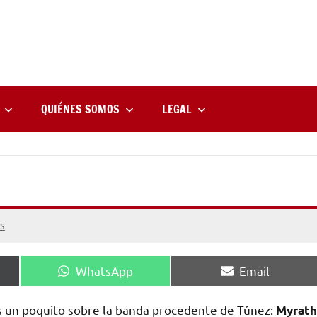
rne
zine
l
QUIÉNES SOMOS
LEGAL
s
Compartir
Compartir
WhatsApp
Email
en
en
s un poquito sobre la banda procedente de Túnez:
Myrath