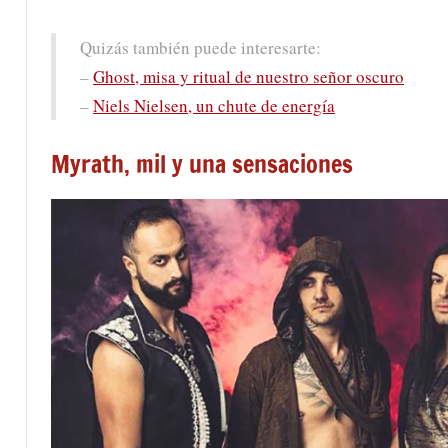
Quizás también puede interesarte:
–
Ghost, misa y ritual de nuestro señor oscuro
–
Niels Nielsen, un chute de energía
Myrath, mil y una sensaciones