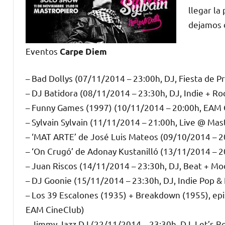
llegar l
dejamos 
Eventos
Carpe Diem
– Bad Dollys (07/11/2014 – 23:00h, DJ, Fiesta de 
– DJ Batidora (08/11/2014 – 23:30h, DJ, Indie + Ro
– Funny Games (1997) (10/11/2014 – 20:00h, EAM 
– Sylvain Sylvain (11/11/2014 – 21:00h, Live @ Mas
– ‘MAT ARTE’ de José Luis Mateos (09/10/2014 – 2
– ‘On Crugó’ de Adonay Kustanilló (13/11/2014 – 2
– Juan Riscos (14/11/2014 – 23:30h, DJ, Beat + Mo
– DJ Goonie (15/11/2014 – 23:30h, DJ, Indie Pop &
– Los 39 Escalones (1935) + Breakdown (1955), epi
EAM CineClub)
– Jimmy Jazz DJ (22/11/2014 – 23:30h, DJ, Let’s R