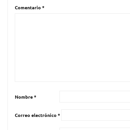
Mastropiero
,
Comentario
*
pop
,
programacion
,
punk
,
rock
Nombre
*
Correo electrónico
*