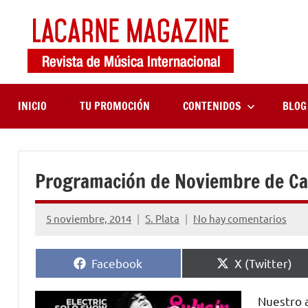
Saltar
al
contenido
LaCa
Revista
de
Maga
música
internaciona
INICIO
TU PROMOCIÓN
CONTENIDOS
BLOG
Programación de Noviembre de Ca
5 noviembre, 2014
S. Plata
No hay comentarios
Compartir
Compartir
Facebook
X (Twitter)
en
en
Nuestro 