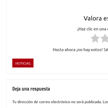
Valora e
¡Haz clic en una
Hasta ahora ¡no hay votos! Sé
NOTICIAS
Etiquetado
como
Carpe
Diem
,
Deja una respuesta
conciertos
,
electronica
,
Tu dirección de correo electrónico no será publicada.
Lo
Gastrobar
,