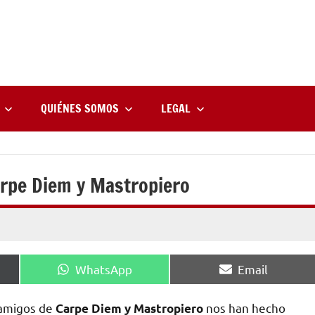
rne
zine
l
QUIÉNES SOMOS
LEGAL
rpe Diem y Mastropiero
Compartir
Compartir
WhatsApp
Email
en
en
amigos de
nos han hecho
Carpe Diem y Mastropiero