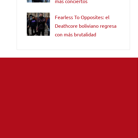
más conciertos
Fearless To Opposites: el
Deathcore boliviano regresa
con más brutalidad