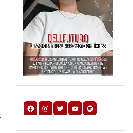
Facebook
Instagram
X
youtube
spotify
,