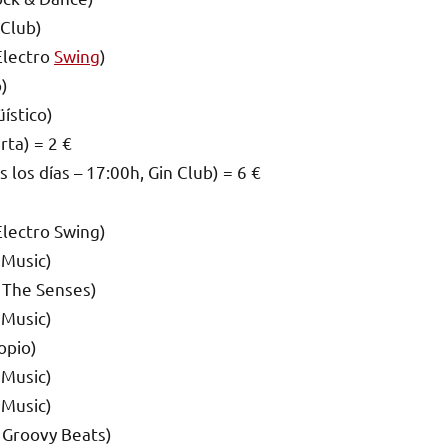
eClub)
Electro
Swing
)
)
ístico)
rta) = 2 €
os días – 17:00h, Gin Club) = 6 €
Electro Swing)
 Music)
 The Senses)
 Music)
opio)
 Music)
 Music)
 Groovy Beats)