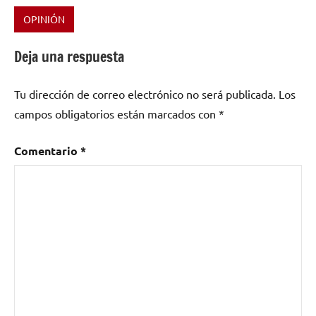
OPINIÓN
Etiquetado
como
Deja una respuesta
Def
con
Tu dirección de correo electrónico no será publicada.
Los
Dos
,
Extremoduro
,
campos obligatorios están marcados con
*
Festival
Rutarock
,
Comentario
*
K-
tólicos
,
Karne
de
Kañon
,
Kaxta
,
Marco
Masacre
,
Marea
,
Platero
,