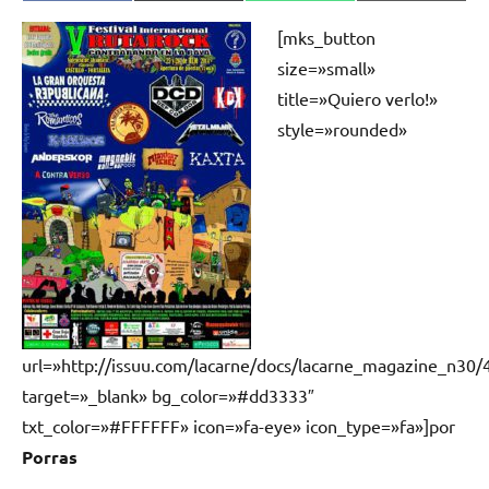
en
en
en
en
(Twitter)
[mks_button
size=»small»
title=»Quiero verlo!»
style=»rounded»
url=»http://issuu.com/lacarne/docs/lacarne_magazine_n30/
target=»_blank» bg_color=»#dd3333″
txt_color=»#FFFFFF» icon=»fa-eye» icon_type=»fa»]por
Porras