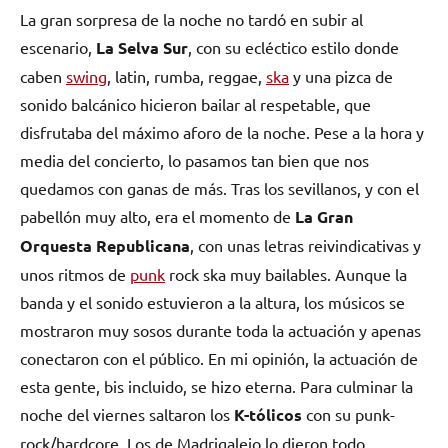
La gran sorpresa de la noche no tardó en subir al
escenario,
La Selva Sur
, con su ecléctico estilo donde
caben
swing
, latin, rumba, reggae,
ska
y una pizca de
sonido balcánico hicieron bailar al respetable, que
disfrutaba del máximo aforo de la noche. Pese a la hora y
media del concierto, lo pasamos tan bien que nos
quedamos con ganas de más. Tras los sevillanos, y con el
pabellón muy alto, era el momento de
La Gran
Orquesta Republicana
, con unas letras reivindicativas y
unos ritmos de
punk
rock ska muy bailables. Aunque la
banda y el sonido estuvieron a la altura, los músicos se
mostraron muy sosos durante toda la actuación y apenas
conectaron con el público. En mi opinión, la actuación de
esta gente, bis incluido, se hizo eterna. Para culminar la
noche del viernes saltaron los
K-tólicos
con su punk-
rock/hardcore. Los de Madrigalejo lo dieron todo