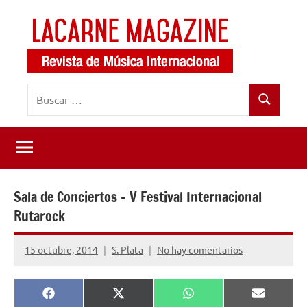
Saltar
al
contenido
LaCarne
Revista
Buscar:
de
Magazine
Buscar
música
internacional
Sala de Conciertos – V Festival Internacional
Rutarock
15 octubre, 2014
S. Plata
No hay comentarios
Compartir
Compartir
Compartir
Comparti
Facebook
X
WhatsApp
Email