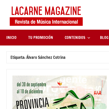
Saltar
al
contenido
LaCa
Revista
de
Maga
música
internaciona
INICIO
TU PROMOCIÓN
CONTENIDOS
BLOG
Etiqueta:
Álvaro Sánchez Cotrina