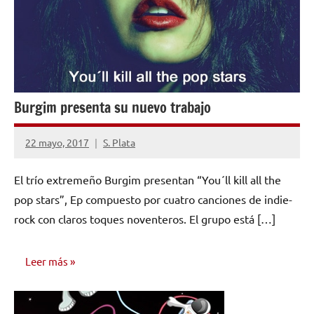
Burgim presenta su nuevo trabajo
22 mayo, 2017
S. Plata
No
hay
El trío extremeño Burgim presentan “You´ll kill all the
comentarios
pop stars”, Ep compuesto por cuatro canciones de indie-
rock con claros toques noventeros. El grupo está […]
Leer más
NOTICIAS