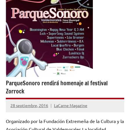
ParqueSonoro rendirá homenaje al festival
Zorrock
28 septiembre, 2016
LaCarne Magazine
No
hay
Organizado por la Fundación Extremeña de la Cultura y la
comentarios
Asociación Cultural de Valdemorales La localidad