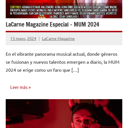
LaCarne Magazine Especial – MUM 2024
13 mayo, 2024
LaCarne Magazine
No
hay
En el vibrante panorama musical actual, donde géneros
comentarios
se fusionan y nuevos talentos emergen a diario, la MUM
2024 se erige como un faro que […]
Leer más
NÚMEROS
PUBLICADOS