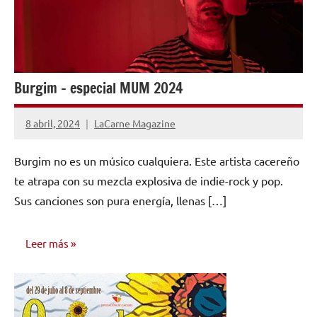
Burgim – especial MUM 2024
8 abril, 2024
LaCarne Magazine
No
hay
Burgim no es un músico cualquiera. Este artista cacereño
comentarios
te atrapa con su mezcla explosiva de indie-rock y pop.
Sus canciones son pura energía, llenas […]
Leer más
ENTREVISTAS