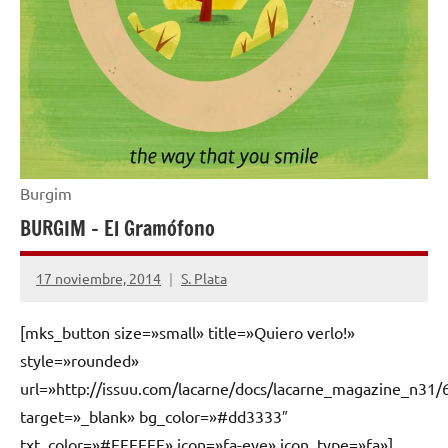
Burgim
BURGIM – El Gramófono
17 noviembre, 2014
S. Plata
No
hay
[mks_button size=»small» title=»Quiero verlo!»
comentarios
style=»rounded»
url=»http://issuu.com/lacarne/docs/lacarne_magazine_n31/
target=»_blank» bg_color=»#dd3333″
txt_color=»#FFFFFF» icon=»fa-eye» icon_type=»fa»]