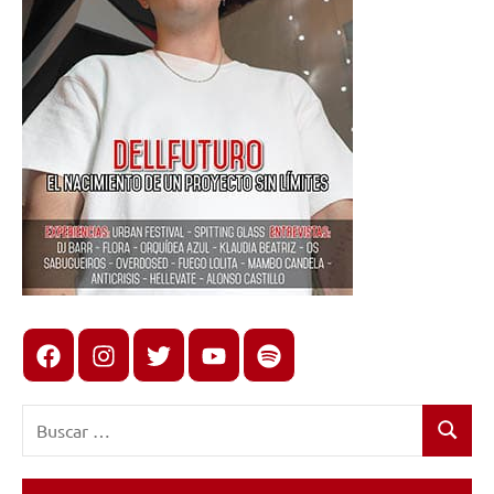
Facebook
Instagram
X
youtube
spotify
Buscar:
Buscar