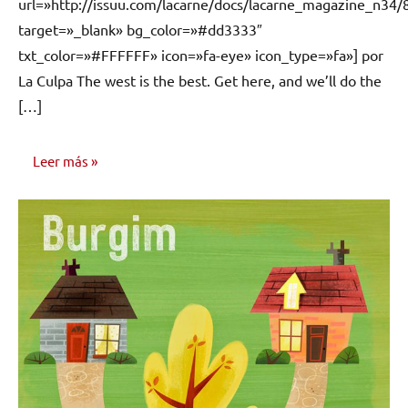
url=»http://issuu.com/lacarne/docs/lacarne_magazine_n34/
target=»_blank» bg_color=»#dd3333″
txt_color=»#FFFFFF» icon=»fa-eye» icon_type=»fa»] por
La Culpa The west is the best. Get here, and we’ll do the
[…]
Leer más
INVESTIGACIÓN
MUSICAL