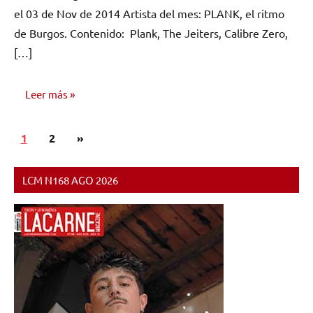
el 03 de Nov de 2014 Artista del mes: PLANK, el ritmo
de Burgos. Contenido: Plank, The Jeiters, Calibre Zero,
[…]
Leer más
Paginación
Siguientes
1
NÚMEROS
2
»
de
PUBLICADOS
entradas
entradas
LCM N168 AGO 2026