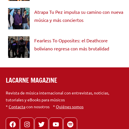
Atrapa Tu Pez impulsa su camino con nueva
música y más conciertos
Fearless To Opposites: el Deathcore
boliviano regresa con más brutalidad
LACARNE MAGAZINE
Revista de música internacional con entrevistas, noticias,
tutoriales y eBooks para músicos
*
Contacta
con nosotros *
Quiénes somos
Facebook
Instagram
X
youtube
spotify