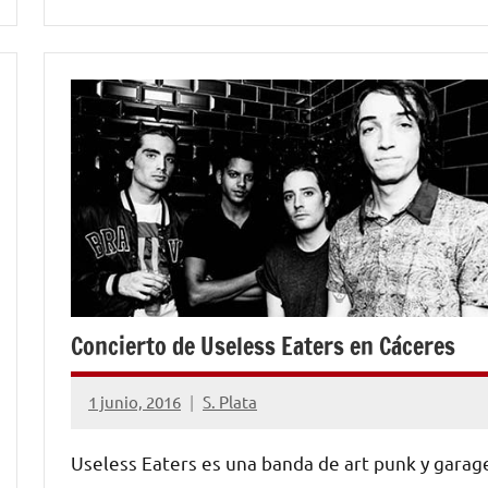
NOTICIAS
Concierto de Useless Eaters en Cáceres
1 junio, 2016
S. Plata
No
hay
Useless Eaters es una banda de art punk y garag
comentarios