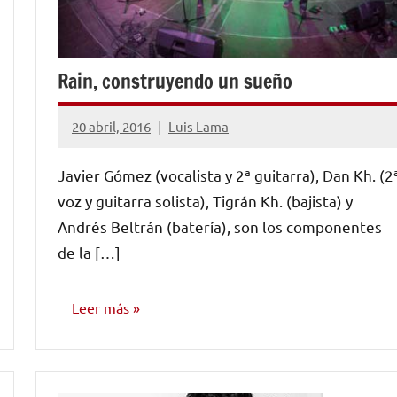
Rain, construyendo un sueño
20 abril, 2016
Luis Lama
1
comentario
Javier Gómez (vocalista y 2ª guitarra), Dan Kh. (2
voz y guitarra solista), Tigrán Kh. (bajista) y
Andrés Beltrán (batería), son los componentes
de la […]
Leer más
ENTREVISTAS