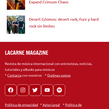
Expand Crimson Chaos
Desert Gñomos: desert rock, fuzz y hard
rock sin límites
LACARNE MAGAZINE
Revista de música internacional con entrevistas, noticias,
tutoriales y eBooks para músicos
*
Contacta
con nosotros *
Quiénes somos
Facebook
Instagram
X
youtube
spotify
Política de privacidad
*
Aviso Legal
*
Política de