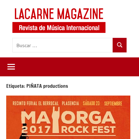
Saltar
al
contenido
LaCarne
Revista
Buscar:
de
Magazine
Buscar
música
internacional
Etiqueta:
PIÑATA productions