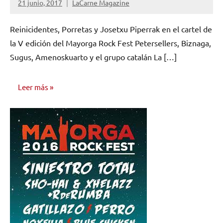
21 junio, 2017
LaCarne Magazine
No
hay
Reinicidentes, Porretas y Josetxu Piperrak en el cartel de
comentarios
la V edición del Mayorga Rock Fest Petersellers, Biznaga,
Sugus, Amenoskuarto y el grupo catalán La […]
Leer más
NOTICIAS