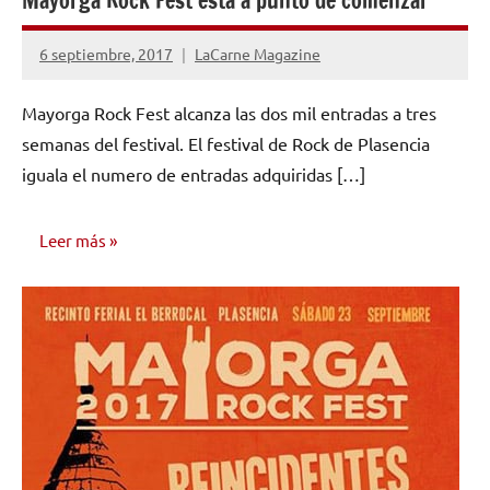
Mayorga Rock Fest está a punto de comenzar
6 septiembre, 2017
LaCarne Magazine
No
hay
Mayorga Rock Fest alcanza las dos mil entradas a tres
comentarios
semanas del festival. El festival de Rock de Plasencia
iguala el numero de entradas adquiridas […]
Leer más
NOTICIAS