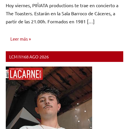
hay
Hoy viernes, PIÑATA productions te trae en concierto a
comentarios
The Toasters. Estarán en la Sala Barroco de Cáceres, a
partir de las 21.00h. Formados en 1981 […]
Leer más
LCM N168 AGO 2026
NOTICIAS