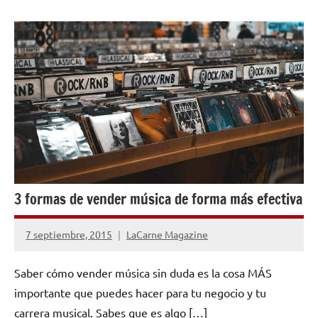
CONSEJOS
PARA
MÚSICOS
3 formas de vender música de forma más efectiva
7 septiembre, 2015
LaCarne Magazine
No
hay
Saber cómo vender música sin duda es la cosa MÁS
comentarios
importante que puedes hacer para tu negocio y tu
carrera musical. Sabes que es algo […]