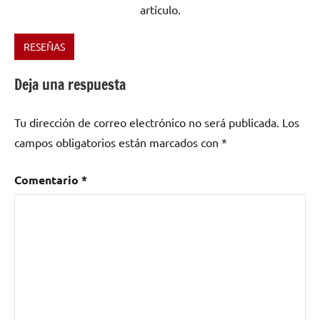
artículo.
RESEÑAS
Etiquetado
como
Deja una respuesta
Doom
,
folk
,
Tu dirección de correo electrónico no será publicada.
Los
Folk
Metal
,
campos obligatorios están marcados con
*
Industrial
,
One
Comentario
*
In
The
Dark
,
rock
,
Tvinna