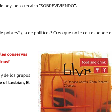
ía de hoy, pero recalco “SOBREVIVIENDO
”.
a de pobres? ¿La de políticos? Creo que no le corresponde e
áles conservas
irías?
 y de los grupos
 of Lesbian, El