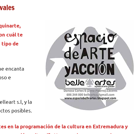
vales
quinarte,
on cuál te
 tipo de
me encanta
oso e
eart s.l, y la
ectos posibles.
tes en la programación de la cultura en Extremadura y