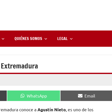
rne
zine
l
QUIÉNES SOMOS
LEGAL
en Extremadura
Compartir
Compartir
WhatsApp
Email
en
en
xtremadura conoce a
, es uno de los
Agustín
Nieto