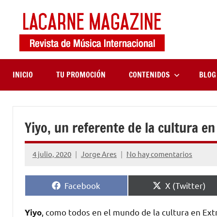
Saltar
al
contenido
LaCa
Revista
de
Maga
música
internaciona
INICIO
TU PROMOCIÓN
CONTENIDOS
BLOG
Yiyo, un referente de la cultura 
4 julio, 2020
Jorge Ares
No hay comentarios
Compartir
Compartir
Facebook
X (Twitter)
en
en
, como todos en el mundo de la cultura en E
Yiyo