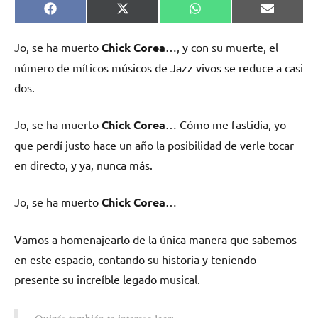
Compartir
Compartir
Compartir
Comparti
Facebook
X
WhatsApp
Email
en
en
en
en
(Twitter)
Jo, se ha muerto
Chick Corea
…, y con su muerte, el
número de míticos músicos de Jazz vivos se reduce a casi
dos.
Jo, se ha muerto
Chick Corea
… Cómo me fastidia, yo
que perdí justo hace un año la posibilidad de verle tocar
en directo, y ya, nunca más.
Jo, se ha muerto
Chick Corea
…
Vamos a homenajearlo de la única manera que sabemos
en este espacio, contando su historia y teniendo
presente su increíble legado musical.