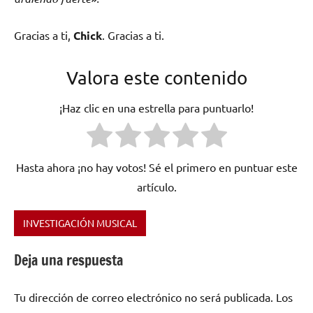
Gracias a ti,
Chick
. Gracias a ti.
Valora este contenido
¡Haz clic en una estrella para puntuarlo!
Hasta ahora ¡no hay votos! Sé el primero en puntuar este
artículo.
INVESTIGACIÓN MUSICAL
Etiquetado
como
Deja una respuesta
Chick
Corea
,
Tu dirección de correo electrónico no será publicada.
Los
Estados