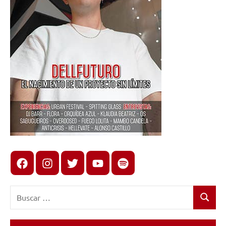
Facebook
Instagram
X
youtube
spotify
Buscar:
Buscar