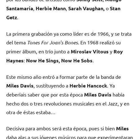
Santamaría
,
Herbie Mann
,
Sarah Vaughan,
o
Stan
Getz
.
La primera grabación ya como líder es de 1966, y se trata
del tema
Tones For Joan’s Bones
. En 1968 realizó su
primer álbum, en trío junto a
Miroslav Vitous
y
Roy
Haynes
:
Now He Sings, Now He Sobs
.
Este mismo año entró a formar parte de la banda de
Miles Davis
, sustituyendo a
Herbie Hancock
. Ya
deberíais saber que por esta época
Miles Davis
había
hecho dos o tres revoluciones musicales en el Jazz, y en
otra de éstas estaba…
Decisiva para ambos será esta época, pues si bien
Miles
daba alas a sus jóvenes músicos para que experimentaran