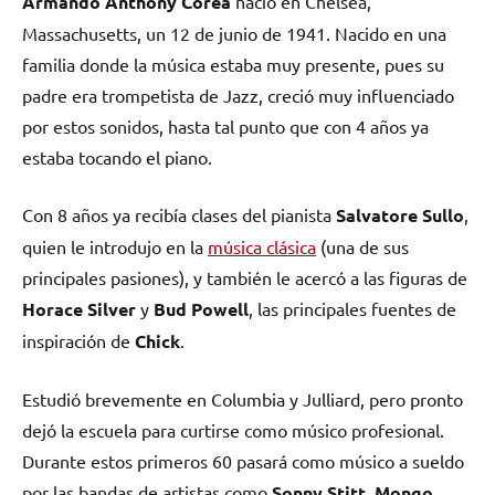
Armando Anthony Corea
nació en Chelsea,
Massachusetts, un 12 de junio de 1941. Nacido en una
familia donde la música estaba muy presente, pues su
padre era trompetista de Jazz, creció muy influenciado
por estos sonidos, hasta tal punto que con 4 años ya
estaba tocando el piano.
Con 8 años ya recibía clases del pianista
Salvatore Sullo
,
quien le introdujo en la
música clásica
(una de sus
principales pasiones), y también le acercó a las figuras de
Horace Silver
y
Bud Powell
, las principales fuentes de
inspiración de
Chick
.
Estudió brevemente en Columbia y Julliard, pero pronto
dejó la escuela para curtirse como músico profesional.
Durante estos primeros 60 pasará como músico a sueldo
por las bandas de artistas como
Sonny Stitt
,
Mongo