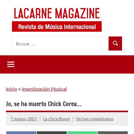
Saltar
al
contenido
LaCarne
Revista
Buscar:
de
Magazine
Buscar
música
internacional
Inicio
»
Investigación Musical
Jo, se ha muerto Chick Corea…
7 marzo, 2021
La chica Boom
No hay comentarios