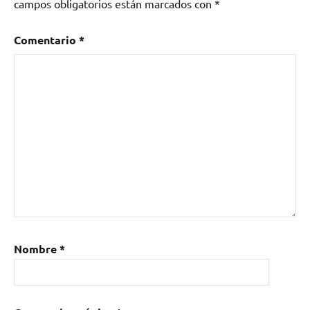
Unidos
,
campos obligatorios están marcados con
*
Jazz
,
jazz-
Comentario
*
fusion
Nombre
*