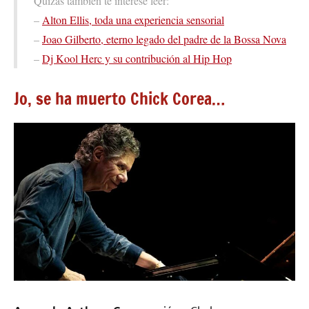
Quizás también te interese leer:
–
Alton Ellis, toda una experiencia sensorial
–
Joao Gilberto, eterno legado del padre de la Bossa Nova
–
Dj Kool Herc y su contribución al Hip Hop
Jo, se ha muerto Chick Corea…