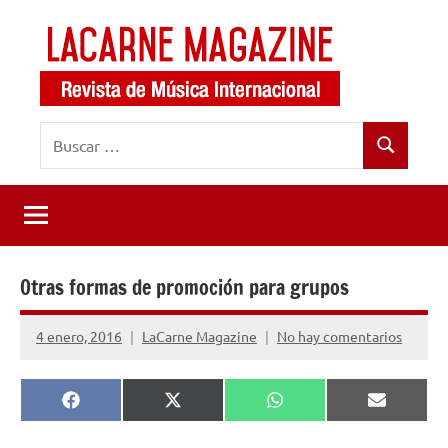
Saltar
al
contenido
LaCarne
Revista
Buscar:
de
Magazine
Buscar
música
internacional
Otras formas de promoción para grupos
4 enero, 2016
LaCarne Magazine
No hay comentarios
Compartir
Compartir
Compartir
Comparti
Facebook
X
WhatsApp
Email
en
en
en
en
(Twitter)