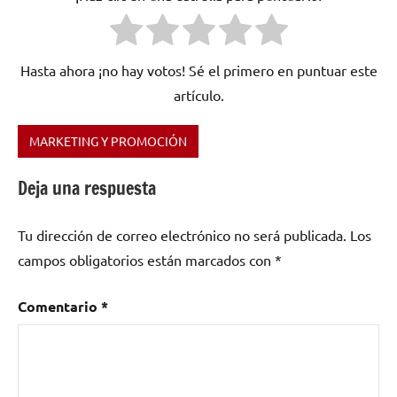
Hasta ahora ¡no hay votos! Sé el primero en puntuar este
artículo.
MARKETING Y PROMOCIÓN
Etiquetado
como
Deja una respuesta
dossier
de
Tu dirección de correo electrónico no será publicada.
Los
prensa
,
flyers
,
campos obligatorios están marcados con
*
kit
de
Comentario
*
prensa
,
marketing
,
medios
,
pegatinas
,