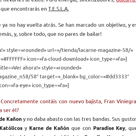
o que encontrarás en
T.E.S.L.A.
a no hay vuelta atrás. Se han marcado un objetivo, y e
más, y, sobre todo, que no pares de bailar!
a!» style=»rounded» url=»/tienda/lacarne-magazine-58/»
=»#FFFFFF» icon=»fa-cloud-download» icon_type=»fa»]
itle=»Ver ahora!» style=»rounded»
magazine_n58/58″ target=»_blank» bg_color=»#dd3333″
con=»fa-eye» icon_type=»fa»]
 Concretamente contáis con nuevo bajista, Fran Viniegra
a ser él?
y no daba abasto con las tres bandas. Sus gusto
de Kañon
y
que con
, qu
Katólicos
Karne de Kañón
Paradise Key