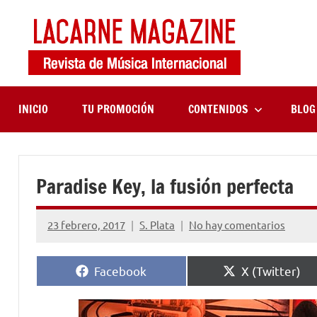
Saltar
al
contenido
LaCa
Revista
de
Maga
música
internaciona
INICIO
TU PROMOCIÓN
CONTENIDOS
BLOG
Paradise Key, la fusión perfecta
23 febrero, 2017
S. Plata
No hay comentarios
Compartir
Compartir
Facebook
X (Twitter)
en
en