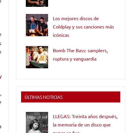
e
Los mejores discos de
Coldplay y sus canciones más
e
icónicas
s
Bomb The Bass: samplers,
e
ruptura y vanguardia
y
,
ÚLTIMAS NOTICIAS
e
LLEGAS: Treinta años después,
la memoria de un disco que
a
nunca se fue