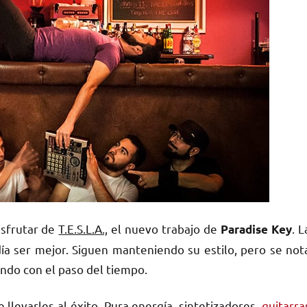
isfrutar de
T.E.S.L.A.,
el nuevo trabajo de
. L
Paradise Key
ía ser mejor. Siguen manteniendo su estilo, pero se not
ndo con el paso del tiempo.
levarles al éxito. Pura energía, sintetizadores,
guitarra