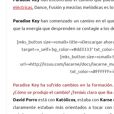
eléctricas
, Dance, Fusión y mezclas melódicas es l
han comenzado un camino en el que y
Paradise Key
que la energía que desprenden se contagie a los de
[mks_button size=»small» title=»Descargar ahor
target=»_self» bg_color=»#dd3333″ txt_color
[mks_button size=»small» t
url=»http://issuu.com/lacarne/docs/lacarne_
txt_color=»#FFFFFF» i
Paradise Key ha sufrido cambios en la formación.
¿Cómo se produjo el cambio? ¿Teníais claro que iba 
está con
, estaba con
David Porro
Katólicos
Karne 
claramente estaban más orientados a tocar con