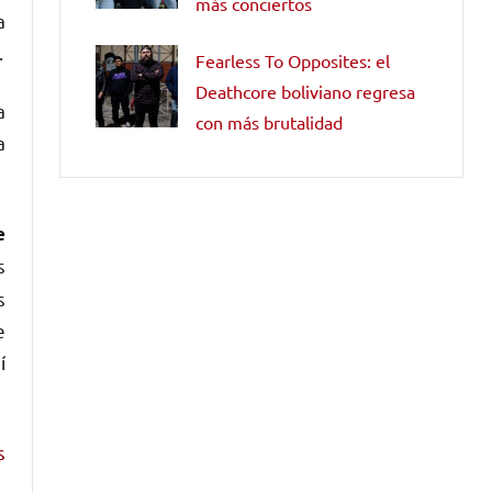
más conciertos
a
…
Fearless To Opposites: el
Deathcore boliviano regresa
a
con más brutalidad
a
e
s
s
e
í
s