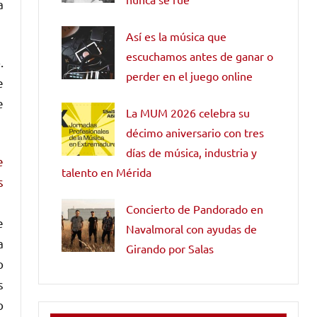
a
Así es la música que
escuchamos antes de ganar o
.
perder en el juego online
e
e
La MUM 2026 celebra su
décimo aniversario con tres
días de música, industria y
e
talento en Mérida
s
Concierto de Pandorado en
e
Navalmoral con ayudas de
a
Girando por Salas
o
s
o