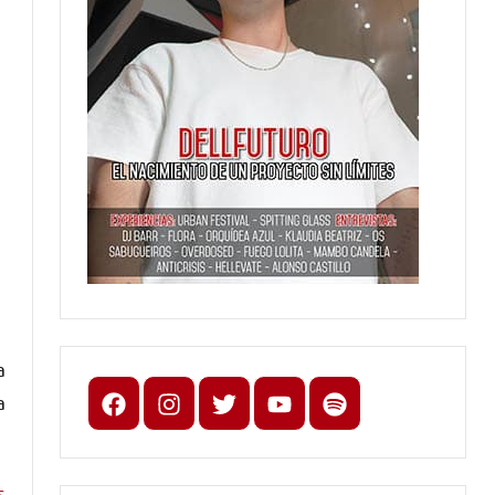
a
Facebook
Instagram
X
youtube
spotify
a
s