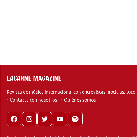
LACARNE MAGAZINE
Revista de música internacional con entrevistas, noticias, tuto
*
Contacta
con nosotros *
Quiénes somos
Facebook
Instagram
X
youtube
spotify