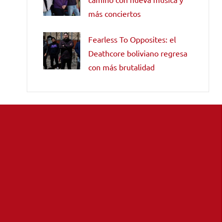
más conciertos
Fearless To Opposites: el
Deathcore boliviano regresa
con más brutalidad