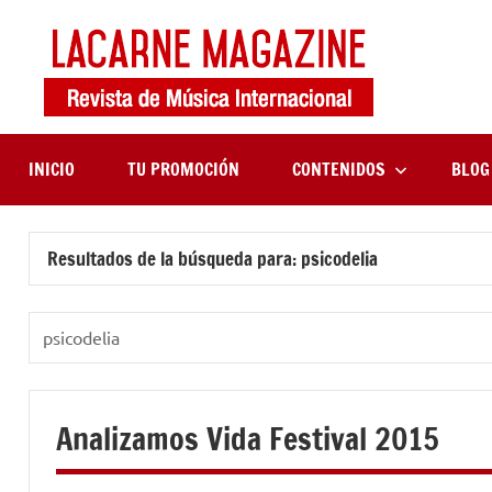
Saltar
al
contenido
LaCa
Revista
de
Maga
música
internaciona
INICIO
TU PROMOCIÓN
CONTENIDOS
BLOG
Resultados de la búsqueda para:
psicodelia
Buscar:
Analizamos Vida Festival 2015