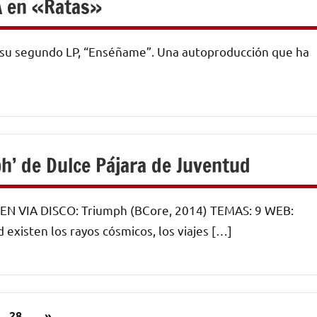
A en «Ratas»
n su segundo LP, “Enséñame”. Una autoproducción que ha
ph’ de Dulce Pájara de Juventud
N VIA DISCO: Triumph (BCore, 2014) TEMAS: 9 WEB:
xisten los rayos cósmicos, los viajes […]
Siguientes
28
»