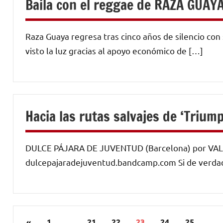
Baila con el reggae de RAZA GUAY
Raza Guaya regresa tras cinco años de silencio co
visto la luz gracias al apoyo económico de […]
Hacia las rutas salvajes de ‘Trium
DULCE PÁJARA DE JUVENTUD (Barcelona) por VALE
dulcepajaradejuventud.bandcamp.com Si de verdad e
Paginación
Entradas
«
1
…
21
22
23
24
25
…