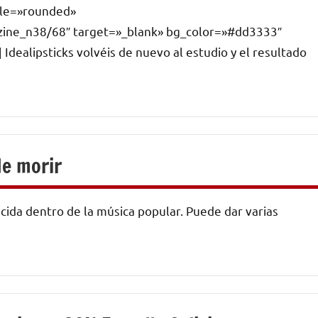
tyle=»rounded»
zine_n38/68″ target=»_blank» bg_color=»#dd3333″
Idealipsticks volvéis de nuevo al estudio y el resultado
de morir
ecida dentro de la música popular. Puede dar varias