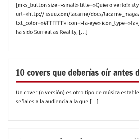
[mks_button size=»small» title=»Quiero verlo!» s
url=»http://issuu.com/lacarne/docs/lacarne_maga
txt_color=»#FFFFFF» icon=»fa-eye» icon_type=»fa»] 
ha sido Surreal as Reality, […]
10 covers que deberías oír antes 
Un cover (o versión) es otro tipo de música establ
señales a la audiencia a la que […]