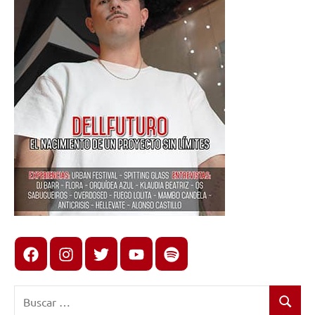
Facebook
Instagram
X
youtube
spotify
Buscar:
Buscar