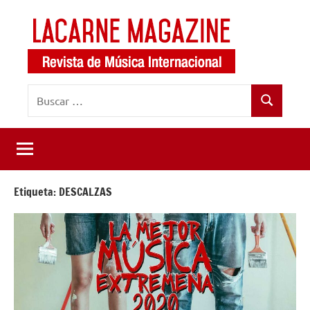
Saltar
al
contenido
LaCarne
Revista
Buscar:
de
Magazine
Buscar
música
internacional
Etiqueta:
DESCALZAS