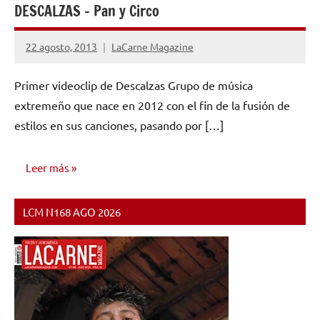
DESCALZAS – Pan y Circo
22 agosto, 2013
LaCarne Magazine
No
hay
Primer videoclip de Descalzas Grupo de música
comentarios
extremeño que nace en 2012 con el fin de la fusión de
estilos en sus canciones, pasando por […]
Leer más
LCM N168 AGO 2026
VIDEOS
MUSICALES