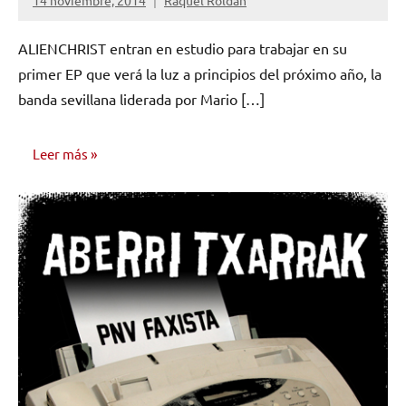
No
hay
ALIENCHRIST entran en estudio para trabajar en su
comentarios
primer EP que verá la luz a principios del próximo año, la
banda sevillana liderada por Mario […]
Leer más
NOTICIAS