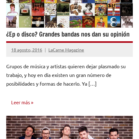
¿Ep o disco? Grandes bandas nos dan su opinión
18 agosto, 2016
LaCarne Magazine
No
hay
Grupos de música y artistas quieren dejar plasmado su
comentarios
trabajo, y hoy en día existen un gran número de
posibilidades y formas de hacerlo. Ya […]
Leer más
CONSEJOS
PARA
MÚSICOS