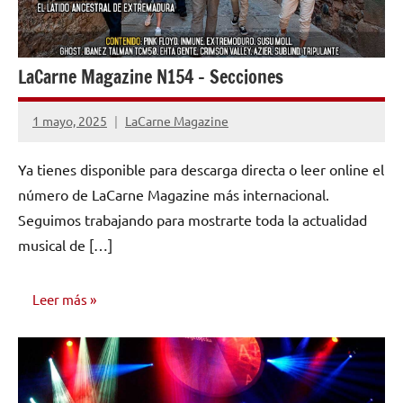
LaCarne Magazine N154 – Secciones
1 mayo, 2025
LaCarne Magazine
No
hay
Ya tienes disponible para descarga directa o leer online el
comentarios
número de LaCarne Magazine más internacional.
Seguimos trabajando para mostrarte toda la actualidad
musical de […]
Leer más
NÚMEROS
PUBLICADOS