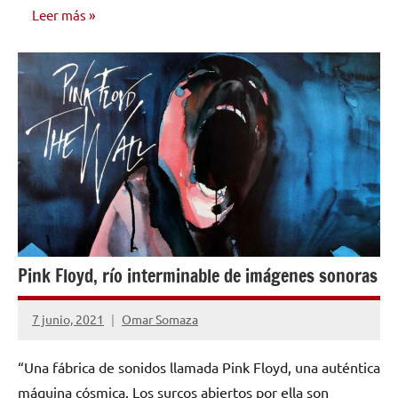
Leer más
OPINIÓN
Pink Floyd, río interminable de imágenes sonoras
7 junio, 2021
Omar Somaza
No
hay
“Una fábrica de sonidos llamada Pink Floyd, una auténtica
comentarios
máquina cósmica. Los surcos abiertos por ella son