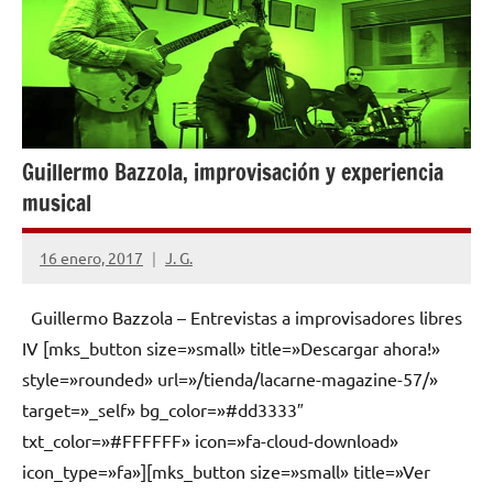
Guillermo Bazzola, improvisación y experiencia
musical
16 enero, 2017
J. G.
No
hay
Guillermo Bazzola – Entrevistas a improvisadores libres
comentarios
IV [mks_button size=»small» title=»Descargar ahora!»
style=»rounded» url=»/tienda/lacarne-magazine-57/»
target=»_self» bg_color=»#dd3333″
txt_color=»#FFFFFF» icon=»fa-cloud-download»
icon_type=»fa»][mks_button size=»small» title=»Ver