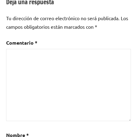
Deja una respuesta
hard
rock
,
Tu dirección de correo electrónico no será publicada.
Los
música
latinoamericana
,
campos obligatorios están marcados con
*
Perú
,
quechua
,
Comentario
*
rock
,
rock
fusión
Nombre
*