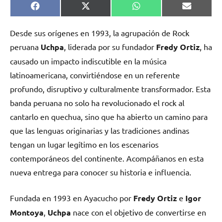
Compartir
Compartir
Compartir
Comparti
Facebook
X
WhatsApp
Email
en
en
en
en
(Twitter)
Desde sus orígenes en 1993, la agrupación de Rock
peruana
Uchpa
, liderada por su fundador
Fredy Ortiz
, ha
causado un impacto indiscutible en la música
latinoamericana, convirtiéndose en un referente
profundo, disruptivo y culturalmente transformador. Esta
banda peruana no solo ha revolucionado el rock al
cantarlo en quechua, sino que ha abierto un camino para
que las lenguas originarias y las tradiciones andinas
tengan un lugar legítimo en los escenarios
contemporáneos del continente. Acompáñanos en esta
nueva entrega para conocer su historia e influencia.
Fundada en 1993 en Ayacucho por
Fredy Ortiz
e
Igor
Montoya
,
Uchpa
nace con el objetivo de convertirse en