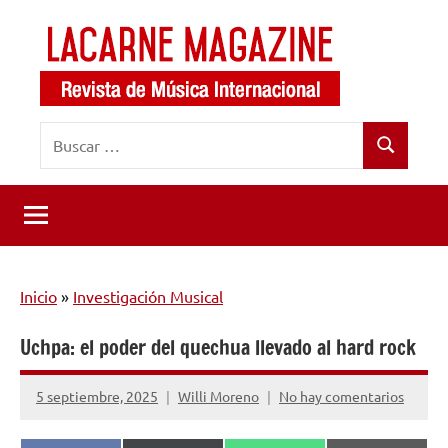
Saltar
al
contenido
LaCarne
Revista
Buscar:
de
Magazine
Buscar
música
internacional
Inicio
»
Investigación Musical
Uchpa: el poder del quechua llevado al hard rock
5 septiembre, 2025
Willi Moreno
No hay comentarios